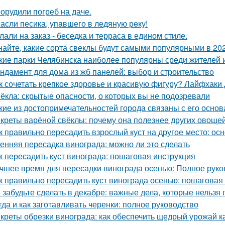
орудили погреб на даче.
асли песика, упaвшего в ледяную рeку!
лали на заказ - беседка и терраса в едином стиле.
найте, какие сорта свеклы будут самыми популярными в 202
кие парки Челябинска наиболее популярны среди жителей и
ндамент для дома из жб панелей: выбор и строительство
к сочетать крепкое здоровье и красивую фигуру? Лайфхаки
ёкла: скрытые опасности, о которых вы не подозревали
кие из достопримечательностей города связаны с его осно
креты варёной свёклы: почему она полезнее других овоще
к правильно пересадить взрослый куст на другое место: о
енняя пересадка винограда: можно ли это сделать
к пересадить куст винограда: пошаговая инструкция
чшее время для пересадки винограда осенью: Полное руко
к правильно пересадить куст винограда осенью: пошаговая
 забудьте сделать в декабре: важные дела, которые нельзя 
гда и как заготавливать черенки: полное руководство
креты обрезки винограда: как обеспечить щедрый урожай к