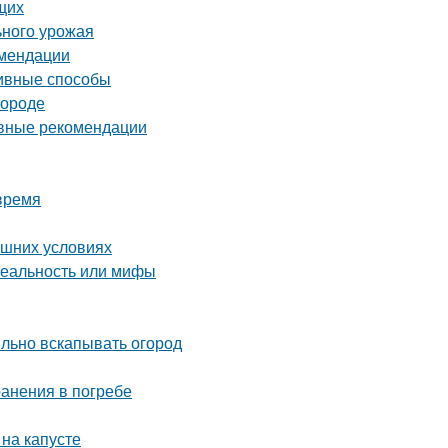
щих
ьного урожая
омендации
тивные способы
городе
овные рекомендации
время
ашних условиях
реальность или мифы
ильно вскапывать огород
ранения в погребе
 на капусте