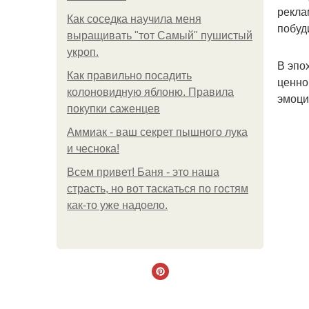
рекла
Как соседка научила меня
побуд
выращивать "тот Самый" пушистый
укроп.
В эпо
Как правильно посадить
ценно
колоновидную яблоню. Правила
эмоци
покупки саженцев
Аммиак - ваш секрет пышного лука
и чеснока!
Всем привет! Баня - это наша
страсть, но вот таскаться по гостям
как-то уже надоело.