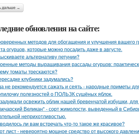
ь дальше →
ледние обновления на сайте:
роверенных методов для обогащения и улучшения вашего г
та огурцов, которые можно посадить даже в августе.
ыскиваете альтернативу петунии?
оенные методы выращивания рассады огурцов: практическ
ему томаты трескаются?
ересадке клубники задумались?
да не рекомендуется сажать и сеять - народные приметы дл
опилочку полезностей о ПОЛЬЗК сушёных яблок.
задумали освежить облик нашей бревенчатой избушки, для 
акчарский Великан" - сорт жимолости, выведенный в Сибир
ательной неприхотливостью.
водилось ли вам встречать что-то такое же красивое?
от лист - невероятно мощное средство от высокого давления