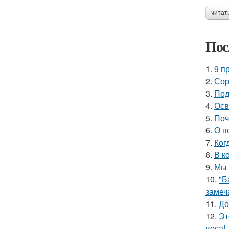
читат
Пос
1.
9 п
2.
Сор
3.
Под
4.
Осв
5.
Поч
6.
О п
7.
Ког
8.
В к
9.
Мы 
10.
"Б
замеч
11.
До
12.
Эт
веса!