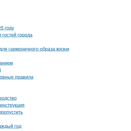
5 году
 гостей города
 для гармоничного образа жизни
ванием
й
сновные правила
водство
 инструкция
пропустить
аждый год