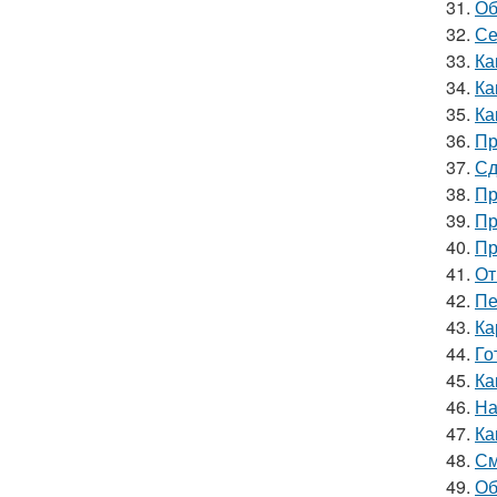
31.
Об
32.
Се
33.
Ка
34.
Ка
35.
Ка
36.
Пр
37.
Сд
38.
Пр
39.
Пр
40.
Пр
41.
От
42.
Пе
43.
Ка
44.
Го
45.
Ка
46.
На
47.
Ка
48.
См
49.
Об