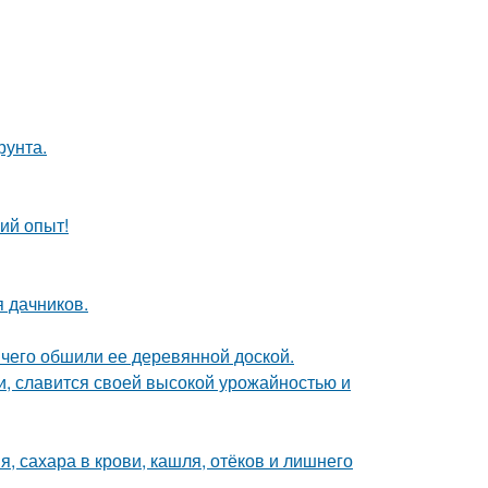
рунта.
ий опыт!
я дачников.
чего обшили ее деревянной доской.
и, славится своей высокой урожайностью и
, сахара в крови, кашля, отёков и лишнего