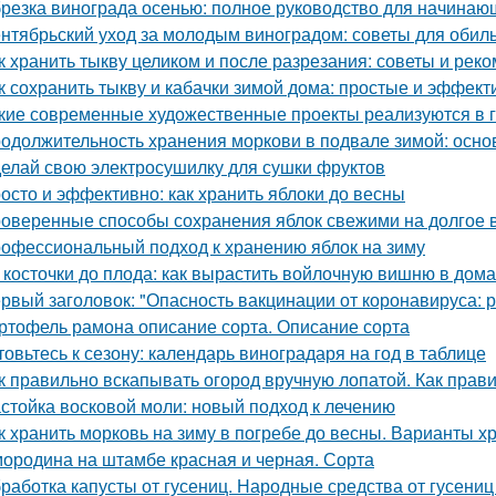
резка винограда осенью: полное руководство для начинаю
нтябрьский уход за молодым виноградом: советы для обил
к хранить тыкву целиком и после разрезания: советы и рек
к сохранить тыкву и кабачки зимой дома: простые и эффек
кие современные художественные проекты реализуются в 
одолжительность хранения моркови в подвале зимой: осн
елай свою электросушилку для сушки фруктов
осто и эффективно: как хранить яблоки до весны
оверенные способы сохранения яблок свежими на долгое 
офессиональный подход к хранению яблок на зиму
 косточки до плода: как вырастить войлочную вишню в дом
рвый заголовок: "Опасность вакцинации от коронавируса: 
ртофель рамона описание сорта. Описание сорта
товьтесь к сезону: календарь виноградаря на год в таблице
к правильно вскапывать огород вручную лопатой. Как прав
стойка восковой моли: новый подход к лечению
к хранить морковь на зиму в погребе до весны. Варианты х
ородина на штамбе красная и черная. Сорта
работка капусты от гусениц. Народные средства от гусениц