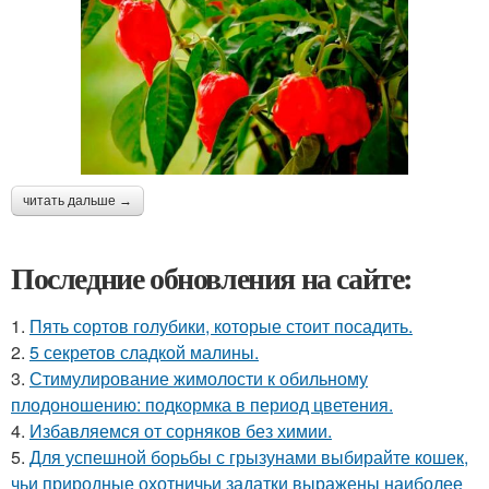
читать дальше →
Последние обновления на сайте:
1.
Пять сортов голубики, которые стоит посадить.
2.
5 секретов сладкой малины.
3.
Стимулирование жимолости к обильному
плодоношению: подкормка в период цветения.
4.
Избавляемся от сорняков без химии.
5.
Для успешной борьбы с грызунами выбирайте кошек,
чьи природные охотничьи задатки выражены наиболее