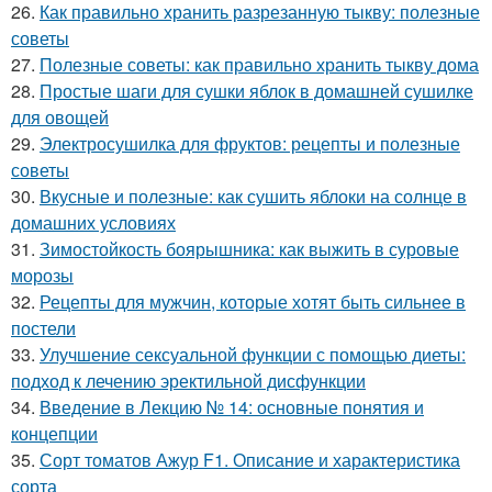
26.
Как правильно хранить разрезанную тыкву: полезные
советы
27.
Полезные советы: как правильно хранить тыкву дома
28.
Простые шаги для сушки яблок в домашней сушилке
для овощей
29.
Электросушилка для фруктов: рецепты и полезные
советы
30.
Вкусные и полезные: как сушить яблоки на солнце в
домашних условиях
31.
Зимостойкость боярышника: как выжить в суровые
морозы
32.
Рецепты для мужчин, которые хотят быть сильнее в
постели
33.
Улучшение сексуальной функции с помощью диеты:
подход к лечению эректильной дисфункции
34.
Введение в Лекцию № 14: основные понятия и
концепции
35.
Сорт томатов Ажур F1. Описание и характеристика
сорта