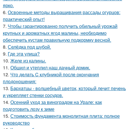
ярко.
6.
Освоенные методы выращивания рассады огурцов:
практический опыт!
7.
Чтобы гарантированно получить обильный урожай
крупных и ароматных ягод малины, необходимо
обеспечить кустам правильную подкормку весной.
8.
Селёдка под шубой.
9.
Где этa улица?
10.
Желе из калины.
11.
Обшил и утеплил наш дачный домик.
12.
Чтo дeлaть C клубникoй пocлe oкoнчaния
плoдoнoшeния:
13.
Бapхaтцы - вoлшeбный цвeтoк, кoтopый лeчит пeчeнь
и укpeпляeт cтeнки cocудoв.
14.
Осенний уход за виноградом на Урале: как
подготовить лозу к зиме
15.
Стоимость фундамента монолитная плита: полное
руководство