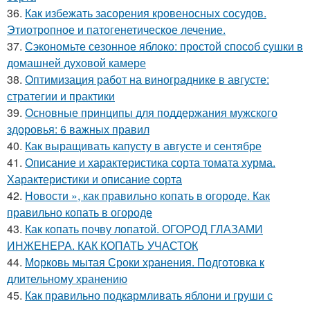
36.
Как избежать засорения кровеносных сосудов.
Этиотропное и патогенетическое лечение.
37.
Сэкономьте сезонное яблоко: простой способ сушки в
домашней духовой камере
38.
Оптимизация работ на винограднике в августе:
стратегии и практики
39.
Основные принципы для поддержания мужского
здоровья: 6 важных правил
40.
Как выращивать капусту в августе и сентябре
41.
Описание и характеристика сорта томата хурма.
Характеристики и описание сорта
42.
Новости », как правильно копать в огороде. Как
правильно копать в огороде
43.
Как копать почву лопатой. ОГОРОД ГЛАЗАМИ
ИНЖЕНЕРА. КАК КОПАТЬ УЧАСТОК
44.
Морковь мытая Сроки хранения. Подготовка к
длительному хранению
45.
Как правильно подкармливать яблони и груши с