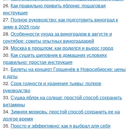
26.
Как правильно привить яблоню: пошаговая
инструкция
27.
Полное руководство: как подготовить виноград к
зиме в 2025 году
28.
Особенности ухода за виноградом в августе и
сентябре: советы опытных виноградарей
29.
Москва в прошлом: как родился и вырос город
30.
Как сушить шиповник в домашних условиях
правильно: простая инструкция
31.
Билеты на концерт Горшенёв в Новосибирске: цены
и даты
32.
Срок годности и хранения тыквы: полное
руководство
33.
Сушка яблок на солнце: простой способ сохранить
витамины
34.
Зимняя морковь: простой способ сохранить ее на
долгое время
35.
Просто и эффективно: как я выбрал для себя