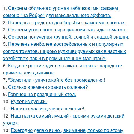
1.
Секреты обильного урожая кабачков: мы сажаем
семена "на Ребро" для максимального эффекта.
2.
Народные средства для борьбы с камнями в почках.
3.
Секреты успешного выращивания рассады томатов.
4.
Секреты получения крупной, сочной и сладкой вишни.
5.
Перечень наиболее востребованных и популярных
сортов томатов, широко культивируемых как в частных
хозяйствах, так и в промышленном масштабе:
6.
Когда не рекомендуется сажать и сеять - народные
приметы для дачников.
7.
"Заметили - уничтожайте без промедления!
8.
Сколько времени хранить соленья?
9.
Горячее на праздничный стол.
10.
Рулет из рульки.
11.
Напиток для исцеления печение!
12.
Наш папка самый лучший - своими руками детский
уголок.
13.
Ежегодно делаю вино , внимание, только по этому