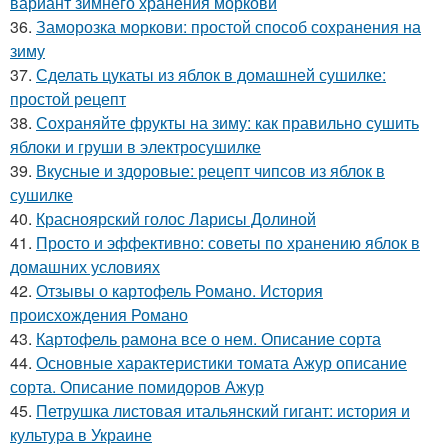
вариант зимнего хранения моркови
36.
Заморозка моркови: простой способ сохранения на
зиму
37.
Сделать цукаты из яблок в домашней сушилке:
простой рецепт
38.
Сохраняйте фрукты на зиму: как правильно сушить
яблоки и груши в электросушилке
39.
Вкусные и здоровые: рецепт чипсов из яблок в
сушилке
40.
Красноярский голос Ларисы Долиной
41.
Просто и эффективно: советы по хранению яблок в
домашних условиях
42.
Отзывы о картофель Романо. История
происхождения Романо
43.
Картофель рамона все о нем. Описание сорта
44.
Основные характеристики томата Ажур описание
сорта. Описание помидоров Ажур
45.
Петрушка листовая итальянский гигант: история и
культура в Украине