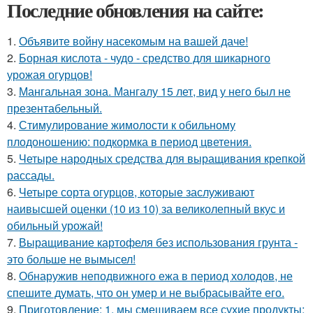
Последние обновления на сайте:
1.
Объявите войну насекомым на вашей даче!
2.
Борная кислота - чудо - средство для шикарного
урожая огурцов!
3.
Мангальная зона. Мангалу 15 лет, вид у него был не
презентабельный.
4.
Стимулирование жимолости к обильному
плодоношению: подкормка в период цветения.
5.
Четыре народных средства для выращивания крепкой
рассады.
6.
Четыре сорта огурцов, которые заслуживают
наивысшей оценки (10 из 10) за великолепный вкус и
обильный урожай!
7.
Выращивание картофеля без использования грунта -
это больше не вымысел!
8.
Обнаружив неподвижного ежа в период холодов, не
спешите думать, что он умер и не выбрасывайте его.
9.
Приготовление: 1. мы смешиваем все сухие продукты: