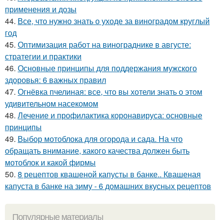
применения и дозы
44.
Все, что нужно знать о уходе за виноградом круглый
год
45.
Оптимизация работ на винограднике в августе:
стратегии и практики
46.
Основные принципы для поддержания мужского
здоровья: 6 важных правил
47.
Огнёвка пчелиная: все, что вы хотели знать о этом
удивительном насекомом
48.
Лечение и профилактика коронавируса: основные
принципы
49.
Выбор мотоблока для огорода и сада. На что
обращать внимание, какого качества должен быть
мотоблок и какой фирмы
50.
8 рецептов квашеной капусты в банке.. Квашеная
капуста в банке на зиму - 6 домашних вкусных рецептов
Популярные материалы