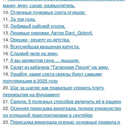
манку, муку, сахар, разрыхлитель.
10.
Отличные пучковые сорта огурцов:
11.
За три года.
12.
Любимый райский уголок.
13.
Ленивые пирожки. Автор Dani_Gotovit.
14.
Орешки - рецепт из детства.
15.
Вскуснейшая квашеная капуста.
16.
Сладкий чили на зиму.
17.
А вы ароматом сена … дышали.
18.
Caлaт из кaбaчкoв "Тaтapcкaя Пecня" нa зиму.
19.
Узнайте, какие сорта свеклы будут самыми
популярными в 2025 году
20.
Шаг за шагом: как правильно уложить плиту
перекрытия на фундамент
21.
Свекла: 5 полезных способов включить её в рацион
22.
Осенняя пересадка винограда: полное руководство
по успешной транспортировке в сентябре
23.
Пересадка винограда осенью: основные правила и