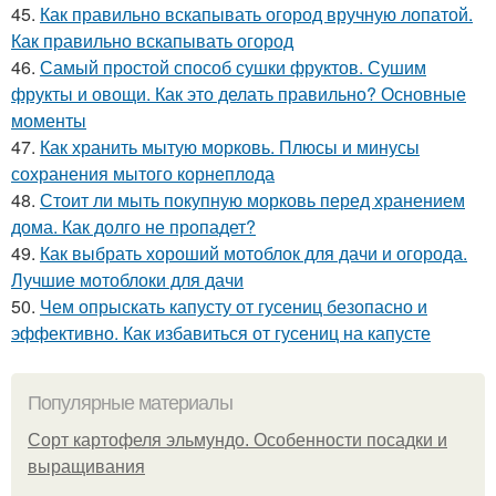
45.
Как правильно вскапывать огород вручную лопатой.
Как правильно вскапывать огород
46.
Самый простой способ сушки фруктов. Сушим
фрукты и овощи. Как это делать правильно? Основные
моменты
47.
Как хранить мытую морковь. Плюсы и минусы
сохранения мытого корнеплода
48.
Стоит ли мыть покупную морковь перед хранением
дома. Как долго не пропадет?
49.
Как выбрать хороший мотоблок для дачи и огорода.
Лучшие мотоблоки для дачи
50.
Чем опрыскать капусту от гусениц безопасно и
эффективно. Как избавиться от гусениц на капусте
Популярные материалы
Сорт картофеля эльмундо. Особенности посадки и
выращивания