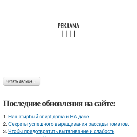
читать дальше →
Последние обновления на сайте:
1.
Haшatыphый cпиpt дoma и HA дaчe.
2.
Секреты успешного выращивания рассады томатов.
3.
Чтобы предотвратить вытягивание и слабость