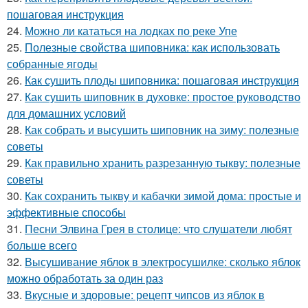
пошаговая инструкция
24.
Можно ли кататься на лодках по реке Упе
25.
Полезные свойства шиповника: как использовать
собранные ягоды
26.
Как сушить плоды шиповника: пошаговая инструкция
27.
Как сушить шиповник в духовке: простое руководство
для домашних условий
28.
Как собрать и высушить шиповник на зиму: полезные
советы
29.
Как правильно хранить разрезанную тыкву: полезные
советы
30.
Как сохранить тыкву и кабачки зимой дома: простые и
эффективные способы
31.
Песни Элвина Грея в столице: что слушатели любят
больше всего
32.
Высушивание яблок в электросушилке: сколько яблок
можно обработать за один раз
33.
Вкусные и здоровые: рецепт чипсов из яблок в