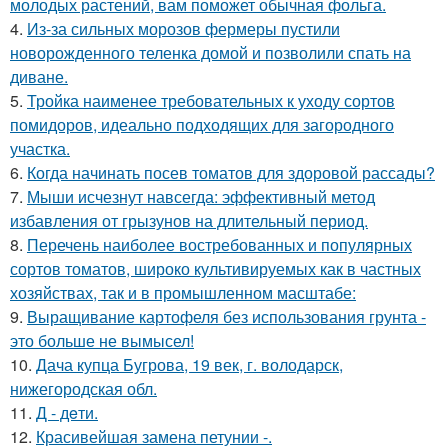
молодых растений, вам поможет обычная фольга.
4.
Из-за сильных морозов фермеры пустили
новорожденного теленка домой и позволили спать на
диване.
5.
Тройка наименее требовательных к уходу сортов
помидоров, идеально подходящих для загородного
участка.
6.
Когда начинать посев томатов для здоровой рассады?
7.
Мыши исчезнут навсегда: эффективный метод
избавления от грызунов на длительный период.
8.
Перечень наиболее востребованных и популярных
сортов томатов, широко культивируемых как в частных
хозяйствах, так и в промышленном масштабе:
9.
Выращивание картофеля без использования грунта -
это больше не вымысел!
10.
Дача купца Бугрова, 19 век, г. володарск,
нижегородская обл.
11.
Д - дeти.
12.
Красивейшая замена петунии -.