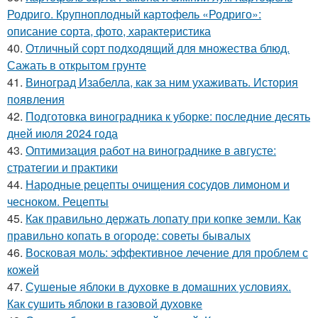
Родриго. Крупноплодный картофель «Родриго»:
описание сорта, фото, характеристика
40.
Отличный сорт подходящий для множества блюд.
Сажать в открытом грунте
41.
Виноград Изабелла, как за ним ухаживать. История
появления
42.
Подготовка виноградника к уборке: последние десять
дней июля 2024 года
43.
Оптимизация работ на винограднике в августе:
стратегии и практики
44.
Народные рецепты очищения сосудов лимоном и
чесноком. Рецепты
45.
Как правильно держать лопату при копке земли. Как
правильно копать в огороде: советы бывалых
46.
Восковая моль: эффективное лечение для проблем с
кожей
47.
Сушеные яблоки в духовке в домашних условиях.
Как сушить яблоки в газовой духовке