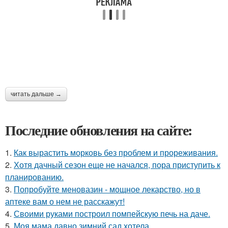
читать дальше →
Последние обновления на сайте:
1.
Как вырастить морковь без проблем и прореживания.
2.
Хотя дачный сезон еще не начался, пора приступить к
планированию.
3.
Попробуйте меновазин - мощное лекарство, но в
аптеке вам о нем не расскажут!
4.
Своими руками построил помпейскую печь на даче.
5.
Моя мама давно зимний сад хотела.