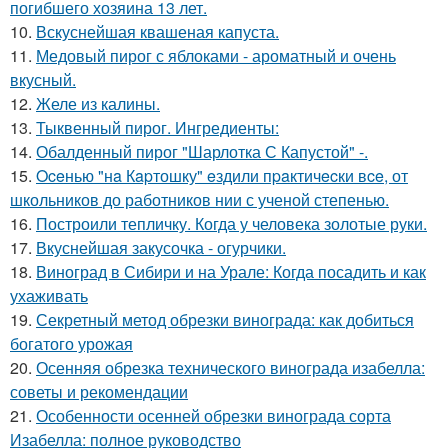
погибшего хозяина 13 лет.
10.
Вскуснейшая квашеная капуста.
11.
Медовый пирог с яблоками - ароматный и очень
вкусный.
12.
Желе из калины.
13.
Тыквенный пирог. Ингредиенты:
14.
Обалденный пирог "Шарлотка С Капустой" -.
15.
Oceнью "нa Кapтошку" eздили пpaктичecки вce, от
школьников до работников нии с ученой степенью.
16.
Построили тепличку. Когда у человека золотые руки.
17.
Вкуснейшая закусочка - огурчики.
18.
Виноград в Сибири и на Урале: Когда посадить и как
ухаживать
19.
Секретный метод обрезки винограда: как добиться
богатого урожая
20.
Осенняя обрезка технического винограда изабелла:
советы и рекомендации
21.
Особенности осенней обрезки винограда сорта
Изабелла: полное руководство