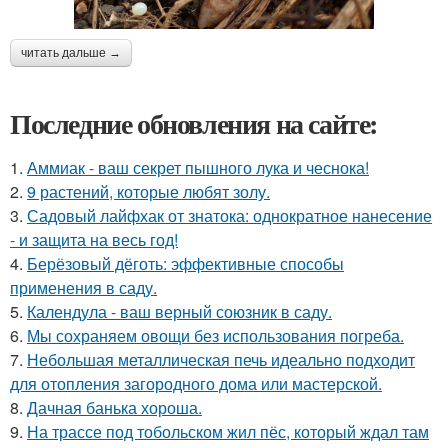
читать дальше →
Последние обновления на сайте:
1.
Аммиак - ваш секрет пышного лука и чеснока!
2.
9 растений, которые любят золу.
3.
Садовый лайфхак от знатока: однократное нанесение
- и защита на весь год!
4.
Берёзовый дёготь: эффективные способы
применения в саду.
5.
Календула - ваш верный союзник в саду.
6.
Мы сохраняем овощи без использования погреба.
7.
Небольшая металлическая печь идеально подходит
для отопления загородного дома или мастерской.
8.
Дачная банька хороша.
9.
На трассе под тобольском жил пёс, который ждал там