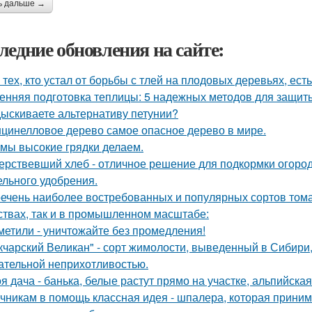
ь дальше →
ледние обновления на сайте:
 тех, кто устал от борьбы с тлей на плодовых деревьях, ест
енняя подготовка теплицы: 5 надежных методов для защит
ыскиваете альтернативу петунии?
цинелловое дерево самое опасное дерево в мире.
 мы высокие грядки делаем.
ерствевший хлеб - отличное решение для подкормки огород
ельного удобрения.
ечень наиболее востребованных и популярных сортов тома
ствах, так и в промышленном масштабе:
метили - уничтожайте без промедления!
кчарский Великан" - сорт жимолости, выведенный в Сибири
ательной неприхотливостью.
я дача - банька, белые растут прямо на участке, альпийская 
чникам в помощь классная идея - шпалера, которая прини