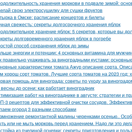
одолжительность хранения моркови в подвале зимой: осн
елай свою электросушилку для сушки фруктов
тырка в Омске: расписание концертов и билеты
чная свежесть: секреты долгосрочного хранения яблок
одолжительное хранение яблок: 5 секретов, которые вы до
креты долговременного хранения яблок в погребе
остой способ сохранения яблок до зимы
льше энергии и потенции: 4 основных витамина для мужчи
к правильно ухаживать за виноградными кустами: основны
новные характеристики томата Ажур описание сорта. Опи
м хорош сорт томатов. Лучшие сорта томатов на 2023 год: 
рвая помощь для винограда: советы по уходу за виноградо
 весны до осени: как работает виноградник
тимизация работ на винограднике в августе: стратегии и пр
П-3 рецептов для эффективной очистки сосудов. Эффектив
паем огород 3 разными способами
змножение ремонтантной малины черенками осенью.. Особ
ть или не мыть морковь перед хранением. Надо ли это дела
стойка из пчелиной огневки: секреты приготовления и поль