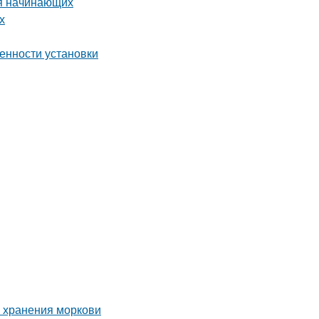
ля начинающих
х
енности установки
о хранения моркови