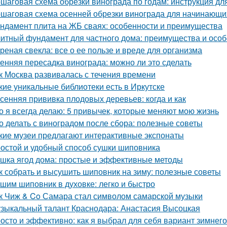
шаговая схема обрезки винограда по годам: инструкция д
шаговая схема осенней обрезки винограда для начинающи
ндамент плита на ЖБ сваях: особенности и преимущества
итный фундамент для частного дома: преимущества и особ
реная свекла: все о ее пользе и вреде для организма
енняя пересадка винограда: можно ли это сделать
к Москва развивалась с течения времени
кие уникальные библиотеки есть в Иркутске
сенняя прививка плодовых деревьев: когда и как
о я всегда делаю: 5 привычек, которые меняют мою жизнь
о делать с виноградом после сбора: полезные советы
кие музеи предлагают интерактивные экспонаты
остой и удобный способ сушки шиповника
шка ягод дома: простые и эффективные методы
к собрать и высушить шиповник на зиму: полезные советы
шим шиповник в духовке: легко и быстро
к Чиж & Co Самара стал символом самарской музыки
зыкальный талант Краснодара: Анастасия Высоцкая
осто и эффективно: как я выбрал для себя вариант зимнег