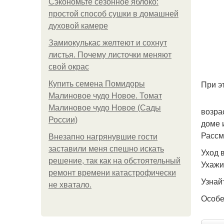
Сэкономьте сезонное яблоко:
простой способ сушки в домашней
духовой камере
Замиокулькас желтеют и сохнут
листья. Почему листочки меняют
свой окрас
При э
Купить семена Помидоры
Малиновое чудо Новое. Томат
Малиновое чудо Новое (Сады
возра
России)
доме 
Рассм
Внезапно нагрянувшие гости
заставили меня спешно искать
Уход 
решение, так как на обстоятельный
Ухажи
ремонт времени катастрофически
Узнай
не хватало.
Особе