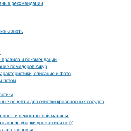
овные рекомендации
лжны знать
н
е правила и рекомендации
сание помидоров Ажур
характеристики, описание и фото
м летом
актики
ные рецепты для очистки кровеносных сосудов
енности ремонтантной малины:
ть после уборки урожая или нет?
за для здоровья