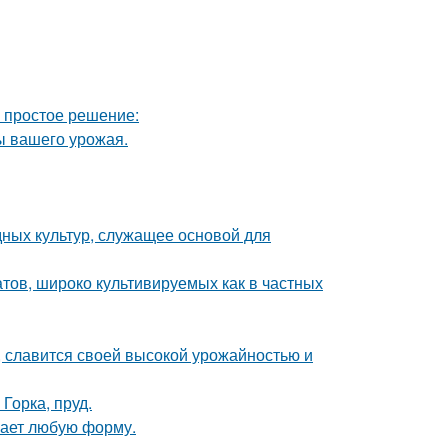
ь простое решение:
ы вашего урожая.
ных культур, служащее основой для
тов, широко культивируемых как в частных
, славится своей высокой урожайностью и
Горка, пруд.
мает любую форму.