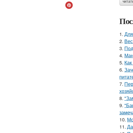
читат
Пос
1.
Для
2.
Вес
3.
Под
4.
Ман
5.
Как
6.
Зач
питат
7.
Пер
хозяй
8.
"За
9.
"Ба
замеч
10.
Мо
11.
Да