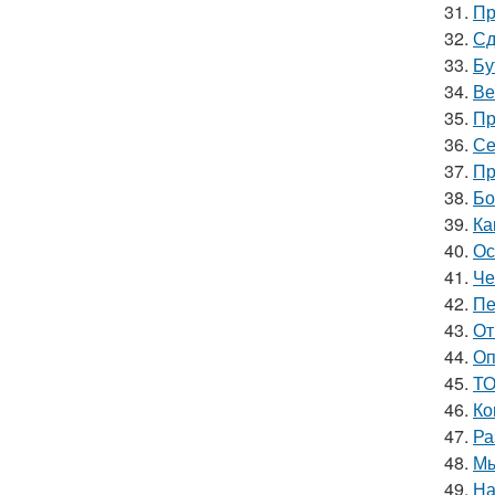
31.
Пр
32.
Сд
33.
Бу
34.
Ве
35.
Пр
36.
Се
37.
Пр
38.
Бо
39.
Ка
40.
Ос
41.
Че
42.
Пе
43.
От
44.
Оп
45.
ТО
46.
Ко
47.
Ра
48.
Мы
49.
На