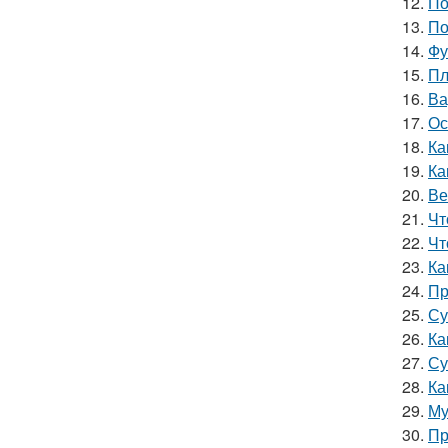
12.
По
13.
По
14.
Фу
15.
Пл
16.
Ва
17.
Ос
18.
Ка
19.
Ка
20.
Ве
21.
Чт
22.
Чт
23.
Ка
24.
Пр
25.
Су
26.
Ка
27.
Су
28.
Ка
29.
Му
30.
Пр