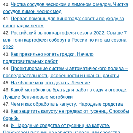
40.
Чистка сосудов чесноком и лимоном с медом. Чистка
сосудов лимон чеснок мед
41.
Первая помощь для винограда: советы по уходу за
виноградом летом
42.
Российский рынок картофеля сезона 2022. Свыше 7
млн тонн картофеля соберут в России по итогам сезона
2022
43.
Как правильно копать грядки. Начало
подготовительных работ
44.
Проектирование системы автоматического полива –
последовательность, особенности и нюансы работы
45.
На яблоне мох, что делать. Лечение
46.
Какой мотоблок выбрать для работ в саду и огороде.
Лучшие бензиновые мотоблоки
47.
Чем и как обработать капусту. Народные средства
48.
Как защитить капусту на грядках от гусениц. Способы
борьбы
49.
ᐉ Народные средства от гусениц на капусте.
Побеждаем гусениц на капусте народными средства