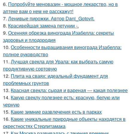
6.
Попробуйте меновазин - мощное лекарство, но в
аптеке вам о нем не расскажут!
7.
Ленивые пирожки. Автор Dani_Gotovit.
8.
Красивейшая замена петунии -.
9.
Осенняя обрезка винограда Изабелла: секреты
здоровья и плодородия
10.
Особенности выращивания винограда Изабелла:
полное руководство
11.
Лучшая свекла для Урала: как выбрать самую
продуктивную сортовую
12.
Плита на сваях: идеальный фундамент для
проблемных грунтов
13.
Красная свекла: сырая и вареная — какая полезнее
14.
Какую свеклу полезнее есть: красную, белую или
черную
15.
Какие зимние развлечения есть в парках
16.
Какие уникальные природные объекты находятся в
окрестностях Стерлитамака
17.
Как Москва развивалась с течения времени