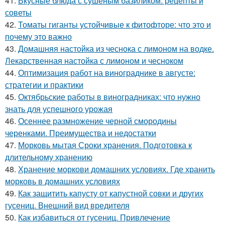
41.
Вкусные блюда с сушеным базиликом: рецепты и
советы
42.
Томаты гиганты устойчивые к фитофторе: что это и
почему это важно
43.
Домашняя настойка из чеснока с лимоном на водке.
Лекарственная настойка с лимоном и чесноком
44.
Оптимизация работ на винограднике в августе:
стратегии и практики
45.
Октябрьские работы в виноградниках: что нужно
знать для успешного урожая
46.
Осеннее размножение черной смородины
черенками. Преимущества и недостатки
47.
Морковь мытая Сроки хранения. Подготовка к
длительному хранению
48.
Хранение моркови домашних условиях. Где хранить
морковь в домашних условиях
49.
Как защитить капусту от капустной совки и других
гусениц. Внешний вид вредителя
50.
Как избавиться от гусениц. Привлечение