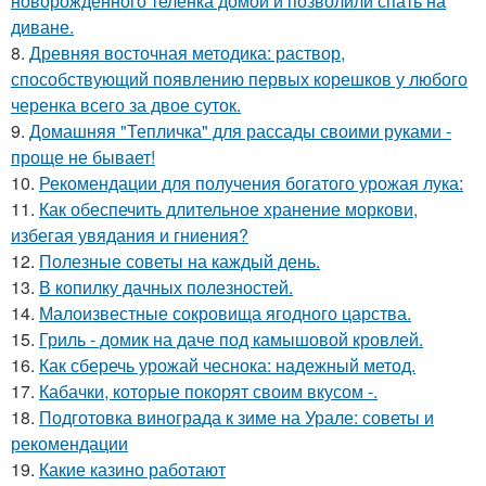
новорожденного теленка домой и позволили спать на
диване.
8.
Древняя восточная методика: раствор,
способствующий появлению первых корешков у любого
черенка всего за двое суток.
9.
Домашняя "Тепличка" для рассады своими руками -
проще не бывает!
10.
Рекомендации для получения богатого урожая лука:
11.
Как обеспечить длительное хранение моркови,
избегая увядания и гниения?
12.
Полезные советы на каждый день.
13.
В копилку дачных полезностей.
14.
Малоизвестные сокровища ягодного царства.
15.
Гриль - домик на даче под камышовой кровлей.
16.
Как сберечь урожай чеснока: надежный метод.
17.
Кабачки, которые покорят своим вкусом -.
18.
Подготовка винограда к зиме на Урале: советы и
рекомендации
19.
Какие казино работают