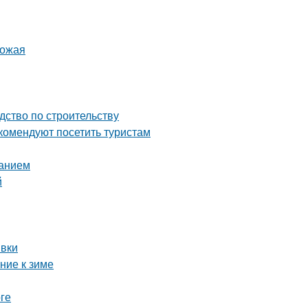
рожая
дство по строительству
комендуют посетить туристам
ванием
й
ивки
ние к зиме
ге