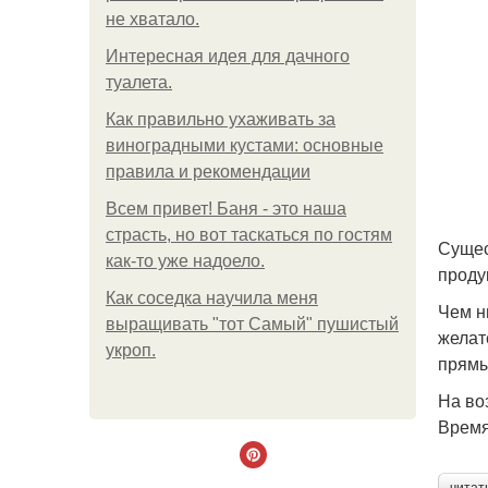
не хватало.
Интересная идея для дачного
туалета.
Как правильно ухаживать за
виноградными кустами: основные
правила и рекомендации
Всем привет! Баня - это наша
страсть, но вот таскаться по гостям
Сущес
как-то уже надоело.
проду
Как соседка научила меня
Чем н
выращивать "тот Самый" пушистый
желат
укроп.
прямы
На во
Время