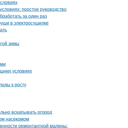
условиях
условиях: простое руководство
бработать за один раз
груши в электросушилке
ать
лгой зимы
ими
ашних условиях
лоды к росту
о
ильно вскапывать огород
ном насекомом
енности ремонтантной малины: