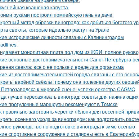
куснейшая квашеная капуста.
оими руками построил помпейскую печь на даче.
кретный метод обрезки винограда: как добиться богатого у
рта свеклы, которые идеально растут на Урале
кие исторические личности связаны с Калининградом
adlines:
ндамент монолитная плита под дом из ЖБИ: полное руково
кие основные достопримечательности Санкт-Петербурга ре
реная свекла: все о ее пользе и вреде для организма
кие из достопримечательностей города связаны с его осно
креты варёной свёклы: почему она полезнее других овоще
 Петрозаводска к мировой сцене: успехи оркестра CAGMO
гда лучше пересаживать виноград: советы для начинающих
кие прогулочные маршруты рекомендуют в Томске
к правильно заготовить черенки яблони для весенней прив
креты осеннего ухода за виноградом: как подготовить расте
лное руководство по подготовке винограда к зиме осенью
кие спортивные сооружения и стадионы есть в Екатеринбур