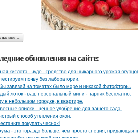
ь дальше →
ледние обновления на сайте:
ная кислота - чудо - средство для шикарного урожая огурцо
тестируем почву без лаборатории.
бы завязей на томатах было море и никакой фитофторы.
дый лоток - ваш персональный мини - парник бесплатно.
у в небольшом городке, в квартире.
весные опилки - ценное удобрение для вашего сада.
стрый способ утепления окон.
естаньте покупать чеснок!
кума - это гораздо больше, чем просто специя, придающая п
личная банька на крайнем севере.