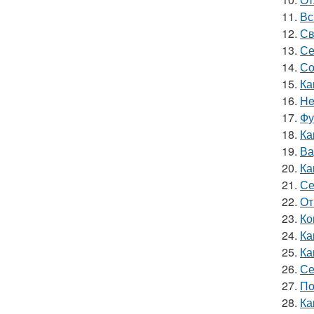
11.
Вс
12.
Св
13.
Се
14.
Со
15.
Ка
16.
He
17.
Фу
18.
Ка
19.
Ва
20.
Ка
21.
Се
22.
От
23.
Ко
24.
Ка
25.
Ка
26.
Се
27.
По
28.
Ка