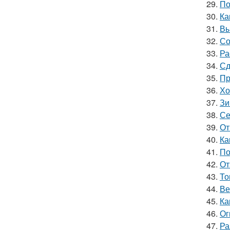
29.
По
30.
Ка
31.
Вы
32.
Со
33.
Ра
34.
Сд
35.
Пр
36.
Хо
37.
Зи
38.
Се
39.
От
40.
Ка
41.
По
42.
От
43.
То
44.
Ве
45.
Ка
46.
Ог
47.
Ра