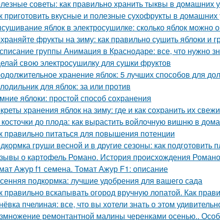
лезные советы: как правильно хранить тыквы в домашних 
к приготовить вкусные и полезные сухофрукты в домашних 
сушивание яблок в электросушилке: сколько яблок можно о
храняйте фрукты на зиму: как правильно сушить яблоки и 
списание группы Анимация в Краснодаре: все, что нужно зн
елай свою электросушилку для сушки фруктов
одолжительное хранение яблок: 5 лучших способов для до
лодильник для яблок: за или против
мние яблоки: простой способ сохранения
креты хранения яблок на зиму: где и как сохранить их свеж
 косточки до плода: как вырастить войлочную вишню в дом
к правильно питаться для повышения потенции
дкормка груши весной и в другие сезоны: как подготовить п
зывы о картофель Романо. История происхождения Роман
мат Ажур f1 семена. Томат Ажур F1: описание
сенняя подкормка: лучшие удобрения для вашего сада
к правильно вскапывать огород вручную лопатой. Как прав
нёвка пчелиная: все, что вы хотели знать о этом удивитель
змножение ремонтантной малины черенками осенью.. Особ