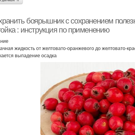
ь дальше →
 хранить боярышник с сохранением поле
тойка : инструкция по применению
ание
ачная жидкость от желтовато-оранжевого до желтовато-крас
кается выпадение осадка