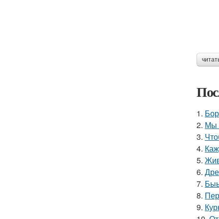
читат
Пос
1.
Бор
2.
Мы 
3.
Что
4.
Каж
5.
Жив
6.
Дре
7.
Быы
8.
Пер
9.
Кур
10.
От