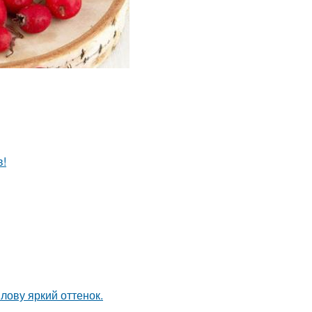
в!
лову яркий оттенок.