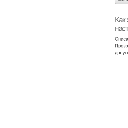
читат
Как
нас
Опис
Прозр
допус