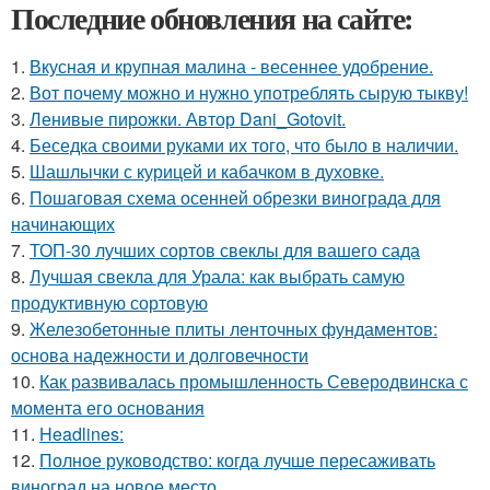
Последние обновления на сайте:
1.
Вкусная и крупная малина - весеннее удобрение.
2.
Вот почему можно и нужно употреблять сырую тыкву!
3.
Ленивые пирожки. Автор Dani_Gotovit.
4.
Беседка своими руками их того, что было в наличии.
5.
Шашлычки с курицей и кабачком в духовке.
6.
Пошаговая схема осенней обрезки винограда для
начинающих
7.
ТОП-30 лучших сортов свеклы для вашего сада
8.
Лучшая свекла для Урала: как выбрать самую
продуктивную сортовую
9.
Железобетонные плиты ленточных фундаментов:
основа надежности и долговечности
10.
Как развивалась промышленность Северодвинска с
момента его основания
11.
Headlines:
12.
Полное руководство: когда лучше пересаживать
виноград на новое место