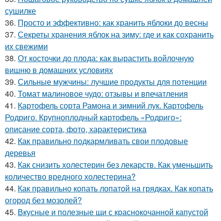
сушилке
36.
Просто и эффективно: как хранить яблоки до весны
37.
Секреты хранения яблок на зиму: где и как сохранить
их свежими
38.
От косточки до плода: как вырастить войлочную
вишню в домашних условиях
39.
Сильные мужчины: лучшие продукты для потенции
40.
Томат малиновое чудо: отзывы и впечатления
41.
Картофель сорта Рамона и зимний лук. Картофель
Родриго. Крупноплодный картофель «Родриго»:
описание сорта, фото, характеристика
42.
Как правильно подкармливать свои плодовые
деревья
43.
Как снизить холестерин без лекарств. Как уменьшить
количество вредного холестерина?
44.
Как правильно копать лопатой на грядках. Как копать
огород без мозолей?
45.
Вкусные и полезные щи с краснокочанной капустой