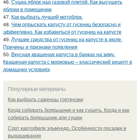
46.
Сушка яблок над газовой плитой. Как высушить
яблоки в помещении
47.
Как выбрать лучший мотоблок.
48.
Чем опрыскать капусту от гусениц безопасно и
эффективно. Как избавиться от гусениц на капусте
49.
Лучшие средства от гусениц на капусте в июле.
Причины и признаки появления
50.
Вкусная квашеная капуста в банках на зиму.
Квашеная капуста с морковью – классический рецепт в
домашних условиях
Популярные материалы
Как выбрать саженцы гортензии
Когда собирать боярышник и как сушить. Когда и как
собирать боярышник для сушки
Сорт картофеля эльмундо. Особенности посадки и
выращивания