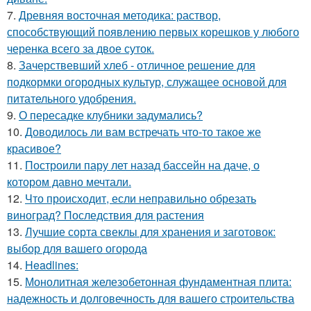
7.
Древняя восточная методика: раствор,
способствующий появлению первых корешков у любого
черенка всего за двое суток.
8.
Зачерствевший хлеб - отличное решение для
подкормки огородных культур, служащее основой для
питательного удобрения.
9.
О пересадке клубники задумались?
10.
Доводилось ли вам встречать что-то такое же
красивое?
11.
Построили пару лет назад бассейн на даче, о
котором давно мечтали.
12.
Что происходит, если неправильно обрезать
виноград? Последствия для растения
13.
Лучшие сорта свеклы для хранения и заготовок:
выбор для вашего огорода
14.
Headlines:
15.
Монолитная железобетонная фундаментная плита:
надежность и долговечность для вашего строительства