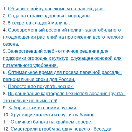
1.
Объявите войну насекомым на вашей даче!
2.
Сода на страже здоровья смородины.
3.
5 секретов сладкой малины.
4.
Своевременный весенний полив - залог обильного
плодоношения растений на протяжении всего теплого
сезона.
5.
Зачерствевший хлеб - отличное решение для
подкормки огородных культур, служащее основой для
питательного удобрения.
6.
Оптимальное время для посева перечной рассады:
региональные сроки для России.
7.
Перестаньте покупать чеснок!
8.
Выращивание картофеля без использования грунта -
это больше не вымысел!
9.
Забор из камня своими руками.
10.
Хрустящие колечки и соус из кабачков.
11.
Отличная банька на крайнем севере.
12.
Смастерили втроём за одну неделю - беседка.