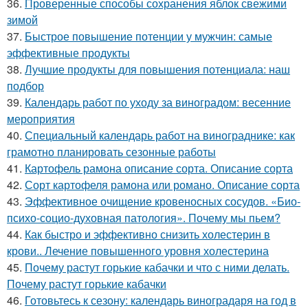
36.
Проверенные способы сохранения яблок свежими
зимой
37.
Быстрое повышение потенции у мужчин: самые
эффективные продукты
38.
Лучшие продукты для повышения потенциала: наш
подбор
39.
Календарь работ по уходу за виноградом: весенние
мероприятия
40.
Специальный календарь работ на винограднике: как
грамотно планировать сезонные работы
41.
Картофель рамона описание сорта. Описание сорта
42.
Сорт картофеля рамона или романо. Описание сорта
43.
Эффективное очищение кровеносных сосудов. «Био-
психо-социо-духовная патология». Почему мы пьем?
44.
Как быстро и эффективно снизить холестерин в
крови.. Лечение повышенного уровня холестерина
45.
Почему растут горькие кабачки и что с ними делать.
Почему растут горькие кабачки
46.
Готовьтесь к сезону: календарь виноградаря на год в