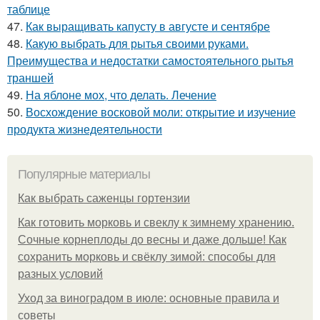
таблице
47.
Как выращивать капусту в августе и сентябре
48.
Какую выбрать для рытья своими руками.
Преимущества и недостатки самостоятельного рытья
траншей
49.
На яблоне мох, что делать. Лечение
50.
Восхождение восковой моли: открытие и изучение
продукта жизнедеятельности
Популярные материалы
Как выбрать саженцы гортензии
Как готовить морковь и свеклу к зимнему хранению.
Сочные корнеплоды до весны и даже дольше! Как
сохранить морковь и свёклу зимой: способы для
разных условий
Уход за виноградом в июле: основные правила и
советы