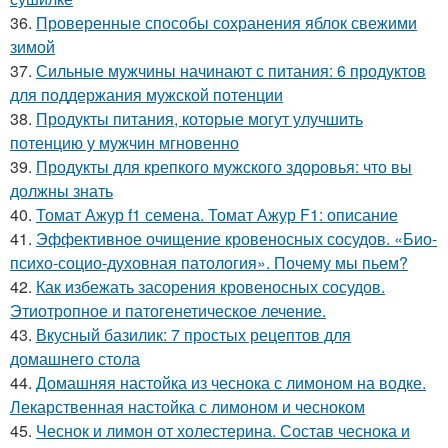
36.
Проверенные способы сохранения яблок свежими
зимой
37.
Сильные мужчины начинают с питания: 6 продуктов
для поддержания мужской потенции
38.
Продукты питания, которые могут улучшить
потенцию у мужчин мгновенно
39.
Продукты для крепкого мужского здоровья: что вы
должны знать
40.
Томат Ажур f1 семена. Томат Ажур F1: описание
41.
Эффективное очищение кровеносных сосудов. «Био-
психо-социо-духовная патология». Почему мы пьем?
42.
Как избежать засорения кровеносных сосудов.
Этиотропное и патогенетическое лечение.
43.
Вкусный базилик: 7 простых рецептов для
домашнего стола
44.
Домашняя настойка из чеснока с лимоном на водке.
Лекарственная настойка с лимоном и чесноком
45.
Чеснок и лимон от холестерина. Состав чеснока и