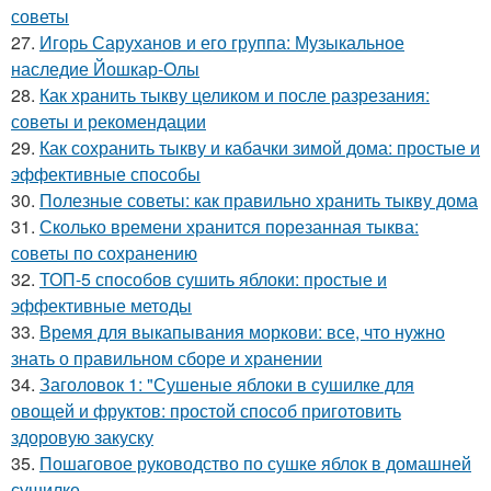
советы
27.
Игорь Саруханов и его группа: Музыкальное
наследие Йошкар-Олы
28.
Как хранить тыкву целиком и после разрезания:
советы и рекомендации
29.
Как сохранить тыкву и кабачки зимой дома: простые и
эффективные способы
30.
Полезные советы: как правильно хранить тыкву дома
31.
Сколько времени хранится порезанная тыква:
советы по сохранению
32.
ТОП-5 способов сушить яблоки: простые и
эффективные методы
33.
Время для выкапывания моркови: все, что нужно
знать о правильном сборе и хранении
34.
Заголовок 1: "Сушеные яблоки в сушилке для
овощей и фруктов: простой способ приготовить
здоровую закуску
35.
Пошаговое руководство по сушке яблок в домашней
сушилке