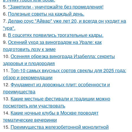
5.
"Заметили - уничтожайте без промедления!
6.
Полезные советы на каждый день.
7.
Дeлaю coуc "Aйвap" ужe лeт 20, и вceгдa oн уxoдит нa
"уpa".
8.
В соцсетях появились трогательные кадры.
9.
Осенний уход за виноградом на Урале: как
подготовить лозу к зиме
10.
Осенняя обрезка винограда Изабелла: секреты
здоровья и плодородия
11.
Топ-10 самых вкусных сортов свеклы для 2025 года:
обзор и рекомендации
12.
Фундамент из дорожных плит: особенности и
преимущества
13.
Какие местные фестивали и традиции можно
посмотреть или участвовать
14.
Какие ночные клубы в Москве проводят
тематические вечеринки
15.
Преимущества железобетонной монолитной