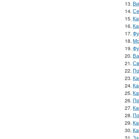
13.
Ви
14.
Се
15.
Ка
16.
Ка
17.
Фу
18.
Мо
19.
Фу
20.
Ва
21.
Св
22.
По
23.
Ка
24.
Ка
25.
Ка
26.
Пр
27.
Ка
28.
По
29.
Ка
30.
Ка
31.
За