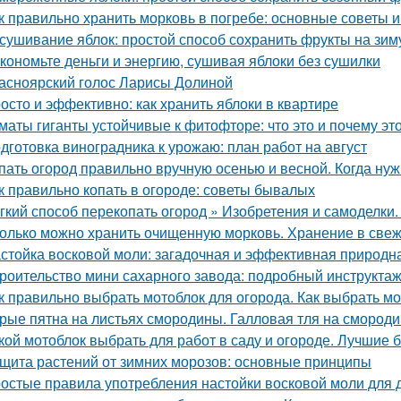
к правильно хранить морковь в погребе: основные советы 
сушивание яблок: простой способ сохранить фрукты на зим
кономьте деньги и энергию, сушивая яблоки без сушилки
асноярский голос Ларисы Долиной
осто и эффективно: как хранить яблоки в квартире
маты гиганты устойчивые к фитофторе: что это и почему эт
дготовка виноградника к урожаю: план работ на август
пать огород правильно вручную осенью и весной. Когда ну
к правильно копать в огороде: советы бывалых
гкий способ перекопать огород » Изобретения и самоделки
олько можно хранить очищенную морковь. Хранение в све
стойка восковой моли: загадочная и эффективная природн
роительство мини сахарного завода: подробный инструкта
к правильно выбрать мотоблок для огорода. Как выбрать м
рые пятна на листьях смородины. Галловая тля на смород
кой мотоблок выбрать для работ в саду и огороде. Лучшие
щита растений от зимних морозов: основные принципы
остые правила употребления настойки восковой моли для