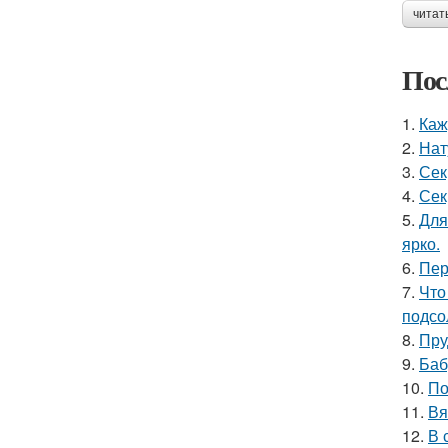
читат
Пос
1.
Каж
2.
Нат
3.
Сек
4.
Сек
5.
Для
ярко.
6.
Пер
7.
Что
подсо
8.
Пру
9.
Баб
10.
По
11.
Вя
12.
В 