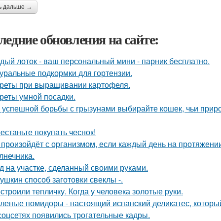
ь дальше →
ледние обновления на сайте:
дый лоток - ваш персональный мини - парник бесплатно.
уральные подкормки для гортензии.
реты при выращивании картофеля.
реты умной посадки.
 успешной борьбы с грызунами выбирайте кошек, чьи прир
естаньте покупать чеснок!
 произойдёт с организмом, если каждый день на протяжен
лнечника.
д на участке, сделанный своими руками.
ушкин способ заготовки свеклы -.
строили тепличку. Когда у человека золотые руки.
леные помидоры - настоящий испанский деликатес, который
соцсетях появились трогательные кадры.