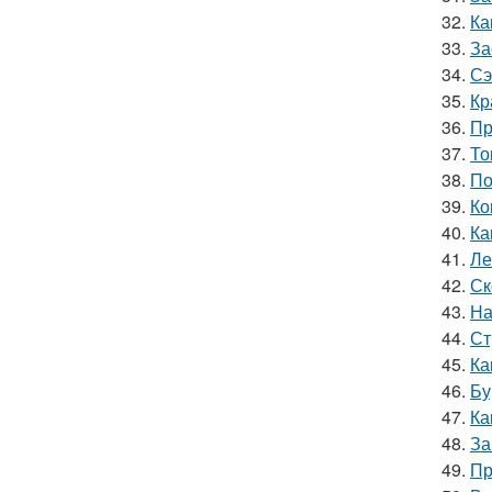
32.
Ка
33.
За
34.
Сэ
35.
Кр
36.
Пр
37.
То
38.
По
39.
Ко
40.
Ка
41.
Ле
42.
Ск
43.
На
44.
Ст
45.
Ка
46.
Бу
47.
Ка
48.
За
49.
Пр