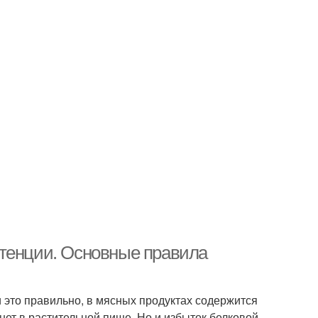
отенции. Основные правила
и это правильно, в мясных продуктах содержится
ет в растительной пище. Но и избыток белковой