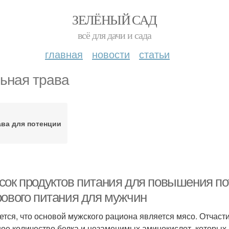
ЗЕЛЁНЫЙ САД
всё для дачи и сада
главная
новости
статьи
ьная трава
ава для потенции
сок продуктов питания для повышения п
рового питания для мужчин
ется, что основой мужского рациона является мясо. Отчаст
ое количество белка и незаменимых аминокислот, которых н