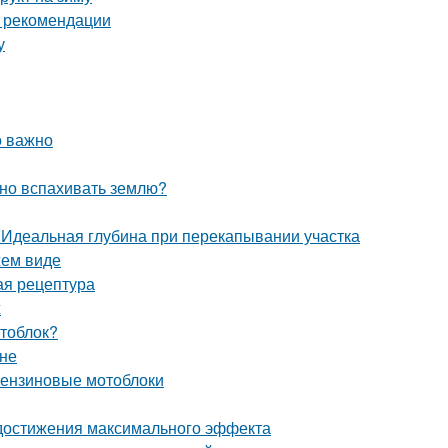
и рекомендации
у
о важно
жно вспахивать землю?
. Идеальная глубина при перекапывании участка
жем виде
ая рецептура
ж
отоблок?
ине
 бензиновые мотоблоки
 достижения максимального эффекта