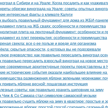
ноград в Сибири и на Урале: Когда посадить и как ухаживат
креты обрезки винограда на Урале: советы опытных виног
кие интересные факты о климате Калуги
к выбрать правильный фундамент для дома из ЖБИ-панеле
ндамент плита на ЖБ сваях: особенности и преимущества
нолитная плита на ленточный фундамент: особенности и 
ндамент из плит перекрытия: особенности и преимущества
реная свекла: все о ее пользе и вреде для организма
ёкла: скрытые опасности, о которых вы не подозревали
лное руководство: как правильно пересадить виноград осе
к правильно пересадить взрослый виноград на новое место
кие современные архитектурные проекты представлены в 
кие исторические события оказали наибольшее влияние на
еимущества размножения яблони зелеными черенками: по
к привить яблоню весной: пошаговая инструкция
лезные советы: как правильно хранить шиповник на зиму
к Чиж & Co Самара стал символом самарской музыки
к правильно сушить яблоки на зиму в квартире: простые и
мороженные яблоки: простой способ сохранить сезонный ф