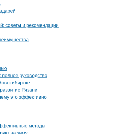
ь
радарей
й: советы и рекомендации
преимущества
нью
: полное руководство
Новосибирске
 развитие Рязани
чему это эффективно
 эффективные методы
рукт на зиму