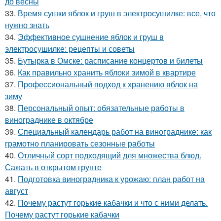
до весны
33.
Время сушки яблок и груш в электросушилке: все, что
нужно знать
34.
Эффективное сушнение яблок и груш в
электросушилке: рецепты и советы
35.
Бутырка в Омске: расписание концертов и билеты
36.
Как правильно хранить яблоки зимой в квартире
37.
Профессиональный подход к хранению яблок на
зиму
38.
Персональный опыт: обязательные работы в
винограднике в октябре
39.
Специальный календарь работ на винограднике: как
грамотно планировать сезонные работы
40.
Отличный сорт подходящий для множества блюд.
Сажать в открытом грунте
41.
Подготовка виноградника к урожаю: план работ на
август
42.
Почему растут горькие кабачки и что с ними делать.
Почему растут горькие кабачки