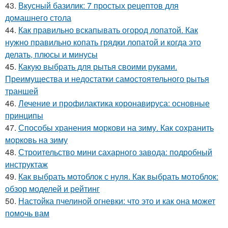
43.
Вкусный базилик: 7 простых рецептов для
домашнего стола
44.
Как правильно вскапывать огород лопатой. Как
нужно правильно копать грядки лопатой и когда это
делать, плюсы и минусы
45.
Какую выбрать для рытья своими руками.
Преимущества и недостатки самостоятельного рытья
траншей
46.
Лечение и профилактика коронавируса: основные
принципы
47.
Способы хранения моркови на зиму. Как сохранить
морковь на зиму
48.
Строительство мини сахарного завода: подробный
инструктаж
49.
Как выбрать мотоблок с нуля. Как выбрать мотоблок:
обзор моделей и рейтинг
50.
Настойка пчелиной огневки: что это и как она может
помочь вам