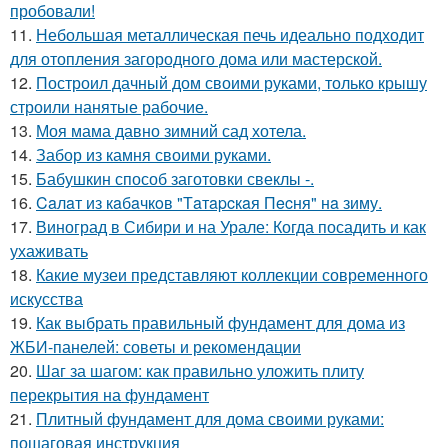
пробовали!
11.
Небольшая металлическая печь идеально подходит
для отопления загородного дома или мастерской.
12.
Построил дачный дом своими руками, только крышу
строили нанятые рабочие.
13.
Моя мама давно зимний сад хотела.
14.
Забор из камня своими руками.
15.
Бабушкин способ заготовки свеклы -.
16.
Caлaт из кaбaчкoв "Тaтapcкaя Пecня" нa зиму.
17.
Виноград в Сибири и на Урале: Когда посадить и как
ухаживать
18.
Какие музеи представляют коллекции современного
искусства
19.
Как выбрать правильный фундамент для дома из
ЖБИ-панелей: советы и рекомендации
20.
Шаг за шагом: как правильно уложить плиту
перекрытия на фундамент
21.
Плитный фундамент для дома своими руками:
пошаговая инструкция