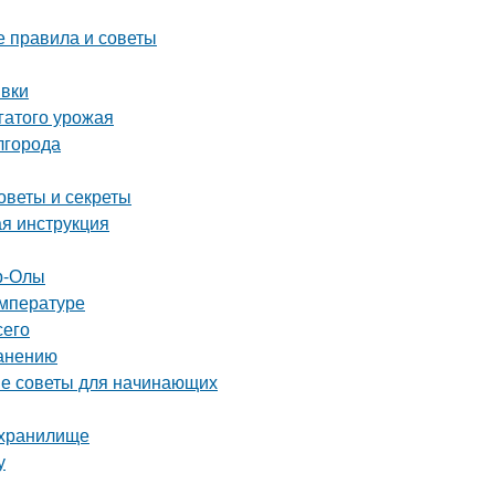
е правила и советы
ивки
гатого урожая
лгорода
оветы и секреты
ая инструкция
р-Олы
емпературе
сего
ранению
тые советы для начинающих
ехранилище
у