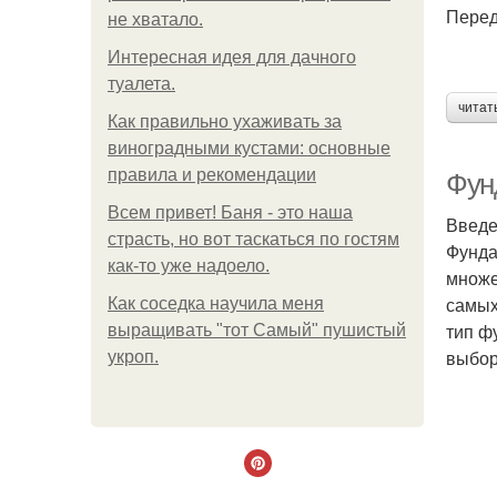
Перед
не хватало.
Интересная идея для дачного
туалета.
читат
Как правильно ухаживать за
виноградными кустами: основные
правила и рекомендации
Фун
Всем привет! Баня - это наша
Введ
страсть, но вот таскаться по гостям
Фунда
как-то уже надоело.
множе
самых
Как соседка научила меня
тип ф
выращивать "тот Самый" пушистый
выбор
укроп.