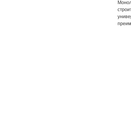
Монол
строи
униве
преим