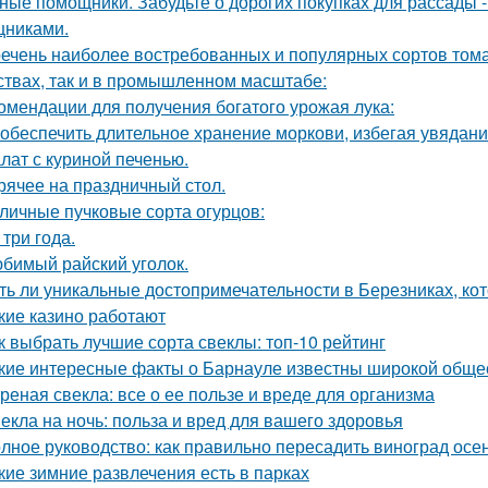
ные помощники. Забудьте о дорогих покупках для рассады 
никами.
ечень наиболее востребованных и популярных сортов тома
ствах, так и в промышленном масштабе:
омендации для получения богатого урожая лука:
 обеспечить длительное хранение моркови, избегая увядани
лат с куриной печенью.
рячее на праздничный стол.
личные пучковые сорта огурцов:
 три года.
бимый райский уголок.
ть ли уникальные достопримечательности в Березниках, кот
кие казино работают
к выбрать лучшие сорта свеклы: топ-10 рейтинг
кие интересные факты о Барнауле известны широкой обще
реная свекла: все о ее пользе и вреде для организма
екла на ночь: польза и вред для вашего здоровья
лное руководство: как правильно пересадить виноград осе
кие зимние развлечения есть в парках