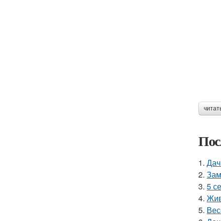
читат
Пос
1.
Дач
2.
Зам
3.
5 с
4.
Жив
5.
Вес