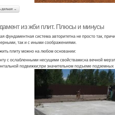
ь дальше →
дамент из жби плит. Плюсы и минусы
ая фундаментная система авторитетна не просто так, прич
ерными, так и с иными соображениями.
жить плиту можно на любом основании:
унту с ослабленными несущими свойствами;на вечной мерзл
онтальной подвижки;при значительном подъеме подземных в