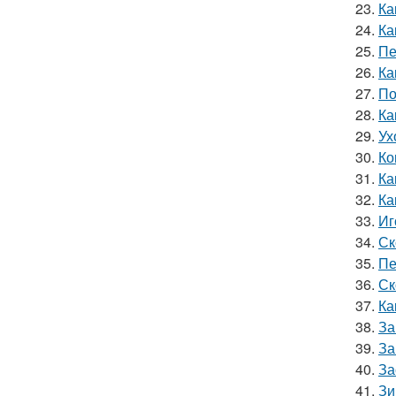
23.
Ка
24.
Ка
25.
Пе
26.
Ка
27.
По
28.
Ка
29.
Ух
30.
Ко
31.
Ка
32.
Ка
33.
Иг
34.
Ск
35.
Пе
36.
Ск
37.
Ка
38.
За
39.
За
40.
За
41.
Зи