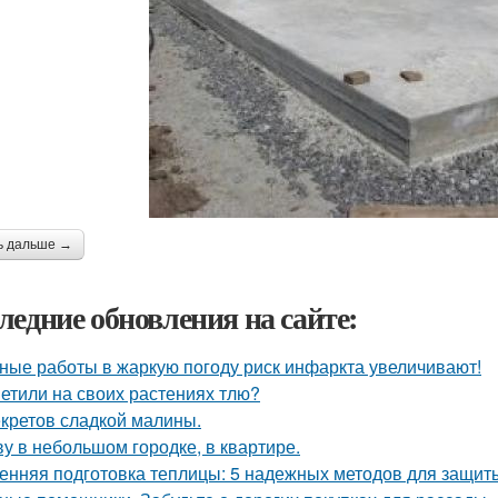
ь дальше →
ледние обновления на сайте:
ные работы в жаркую погоду риск инфаркта увеличивают!
етили на своих растениях тлю?
екретов сладкой малины.
у в небольшом городке, в квартире.
енняя подготовка теплицы: 5 надежных методов для защит