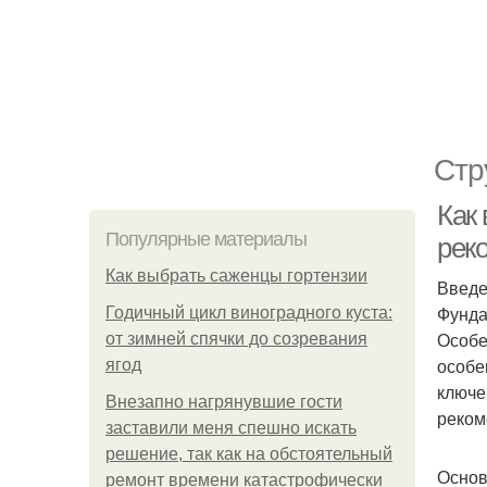
Стр
Как
Популярные материалы
рек
Как выбрать саженцы гортензии
Введ
Фунда
Годичный цикл виноградного куста:
Особе
от зимней спячки до созревания
особе
ягод
ключе
Внезапно нагрянувшие гости
реком
заставили меня спешно искать
решение, так как на обстоятельный
Основ
ремонт времени катастрофически