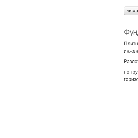
читат
Фун
Плитн
инжен
Разло
по гр
гориз