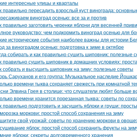
кие интересные улицы и кварталы
к правильно пересадить взрослый куст винограда: основны
ресаживаем виноград осенью: все за и против
к правильно заготовить черенки яблони для весенней прив
лное руководство: чем подкормить виноград осенью для бо
кие исторические события наиболее важны для истории Бе
од за виноградом осенью: подготовка к зиме в октябре
гда собирать и как правильно сушить шиповник: полезные с
к правильно сушить шиповник в домашних условиях: прост
к собрать и высушить шиповник на зиму: полезные советы
орь Саруханов и его группа: Музыкальное наследие Йошка
олько времени тыква сохраняет свежесть при комнатной т
сни Элвина Грея в столице: что слушатели любят больше в
олько времени хранится порезанная тыква: советы по сох
к правильно подготовить и засушить яблоки и груши: прос
морозка моркови: простой способ сохранения на зиму
щитите свой урожай: советы по хранению моркови в овощ
сушивание яблок: простой способ сохранить фрукты на зим
мние яблоки: секреты долговременного хранения