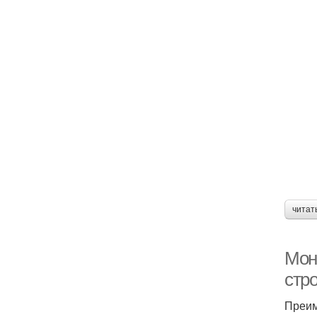
читат
Мон
стр
Преим