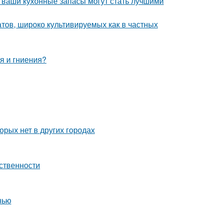
- ваши кухонные запасы могут стать лучшими
тов, широко культивируемых как в частных
я и гниения?
орых нет в других городах
ственности
нью