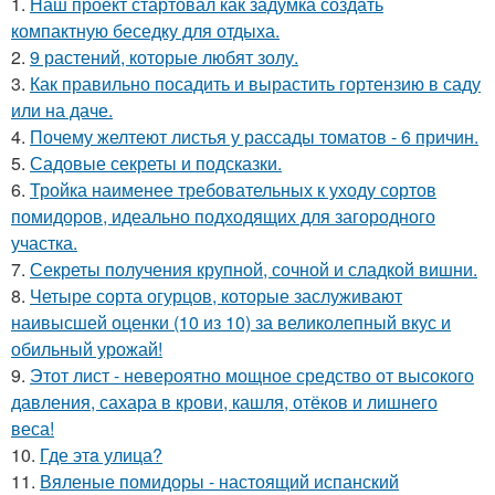
1.
Наш проект стартовал как задумка создать
компактную беседку для отдыха.
2.
9 растений, которые любят золу.
3.
Как правильно посадить и вырастить гортензию в саду
или на даче.
4.
Почему желтеют листья у рассады томатов - 6 причин.
5.
Садовые секреты и подсказки.
6.
Тройка наименее требовательных к уходу сортов
помидоров, идеально подходящих для загородного
участка.
7.
Секреты получения крупной, сочной и сладкой вишни.
8.
Четыре сорта огурцов, которые заслуживают
наивысшей оценки (10 из 10) за великолепный вкус и
обильный урожай!
9.
Этот лист - невероятно мощное средство от высокого
давления, сахара в крови, кашля, отёков и лишнего
веса!
10.
Где этa улица?
11.
Вяленые помидоры - настоящий испанский