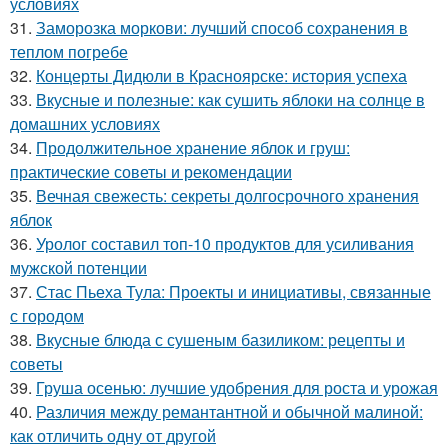
условиях
31.
Заморозка моркови: лучший способ сохранения в
теплом погребе
32.
Концерты Дидюли в Красноярске: история успеха
33.
Вкусные и полезные: как сушить яблоки на солнце в
домашних условиях
34.
Продолжительное хранение яблок и груш:
практические советы и рекомендации
35.
Вечная свежесть: секреты долгосрочного хранения
яблок
36.
Уролог составил топ-10 продуктов для усиливания
мужской потенции
37.
Стас Пьеха Тула: Проекты и инициативы, связанные
с городом
38.
Вкусные блюда с сушеным базиликом: рецепты и
советы
39.
Груша осенью: лучшие удобрения для роста и урожая
40.
Различия между ремантантной и обычной малиной:
как отличить одну от другой