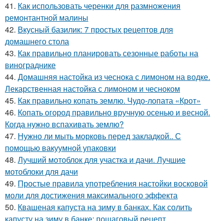
41.
Как использовать черенки для размножения
ремонтантной малины
42.
Вкусный базилик: 7 простых рецептов для
домашнего стола
43.
Как правильно планировать сезонные работы на
винограднике
44.
Домашняя настойка из чеснока с лимоном на водке.
Лекарственная настойка с лимоном и чесноком
45.
Как правильно копать землю. Чудо-лопата «Крот»
46.
Копать огород правильно вручную осенью и весной.
Когда нужно вспахивать землю?
47.
Нужно ли мыть морковь перед закладкой.. С
помощью вакуумной упаковки
48.
Лучший мотоблок для участка и дачи. Лучшие
мотоблоки для дачи
49.
Простые правила употребления настойки восковой
моли для достижения максимального эффекта
50.
Квашеная капуста на зиму в банках. Как солить
капусту на зиму в банке: пошаговый рецепт