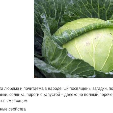
та любима и почитаема в народе. Ей посвящены загадки, по
анки, солянка, пироги с капустой – далеко не полный переч
льным овощем.
ные свойства