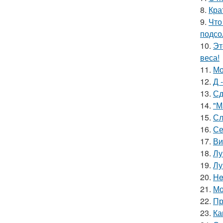
8.
Кра
9.
Что
подсо
10.
Эт
веса!
11.
Мо
12.
Д 
13.
Сд
14.
"М
15.
Сл
16.
Се
17.
Ви
18.
Лу
19.
Лу
20.
He
21.
Мо
22.
Пр
23.
Ка