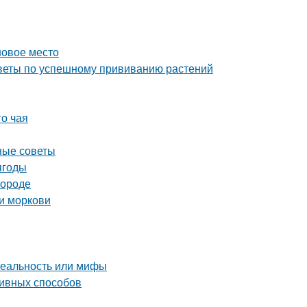
новое место
советы по успешному прививанию растений
го чая
ные советы
ягоды
городе
и моркови
реальность или мифы
ивных способов