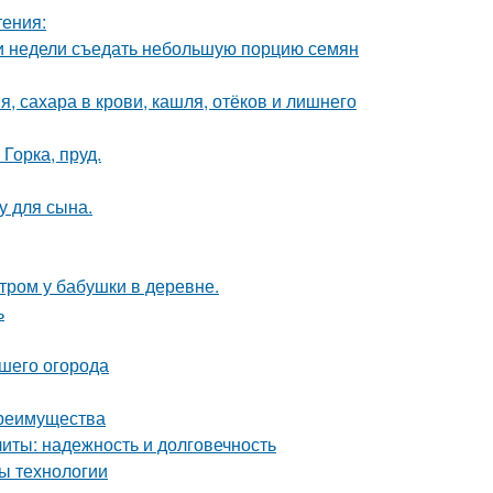
тения:
ии недели съедать небольшую порцию семян
, сахара в крови, кашля, отёков и лишнего
Горка, пруд.
у для сына.
утром у бабушки в деревне.
ь
ашего огорода
преимущества
ты: надежность и долговечность
ы технологии