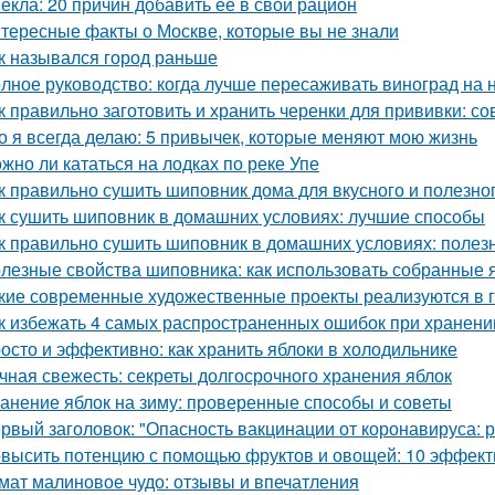
екла: 20 причин добавить её в свой рацион
тересные факты о Москве, которые вы не знали
к назывался город раньше
лное руководство: когда лучше пересаживать виноград на 
к правильно заготовить и хранить черенки для прививки: 
о я всегда делаю: 5 привычек, которые меняют мою жизнь
жно ли кататься на лодках по реке Упе
к правильно сушить шиповник дома для вкусного и полезно
к сушить шиповник в домашних условиях: лучшие способы
к правильно сушить шиповник в домашних условиях: полез
лезные свойства шиповника: как использовать собранные 
кие современные художественные проекты реализуются в 
к избежать 4 самых распространенных ошибок при хранени
осто и эффективно: как хранить яблоки в холодильнике
чная свежесть: секреты долгосрочного хранения яблок
анение яблок на зиму: проверенные способы и советы
рвый заголовок: "Опасность вакцинации от коронавируса: 
высить потенцию с помощью фруктов и овощей: 10 эффект
мат малиновое чудо: отзывы и впечатления