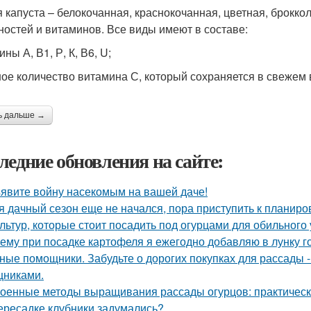
 капуста – белокочанная, краснокочанная, цветная, броккол
ностей и витаминов. Все виды имеют в составе:
ны А, В1, Р, К, В6, U;
ое количество витамина С, который сохраняется в свежем 
ь дальше →
ледние обновления на сайте:
явите войну насекомым на вашей даче!
я дачный сезон еще не начался, пора приступить к планиро
ультур, которые стоит посадить под огурцами для обильного
ему при посадке картофеля я ежегодно добавляю в лунку г
ные помощники. Забудьте о дорогих покупках для рассады 
никами.
оенные методы выращивания рассады огурцов: практическ
ересадке клубники задумались?