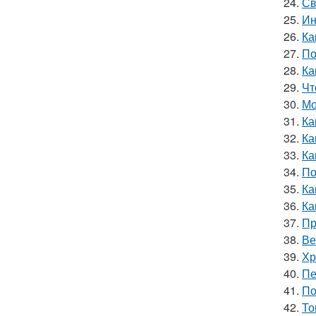
24.
Св
25.
Ин
26.
Ка
27.
По
28.
Ка
29.
Чт
30.
Мо
31.
Ка
32.
Ка
33.
Ка
34.
По
35.
Ка
36.
Ка
37.
Пр
38.
Ве
39.
Хр
40.
Пе
41.
По
42.
То