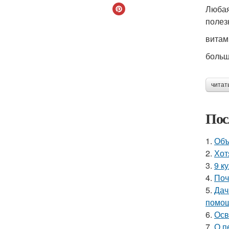
Любая
полез
витами
больш
читат
Пос
1.
Объ
2.
Хот
3.
9 к
4.
Поч
5.
Дач
помощ
6.
Осв
7.
О п