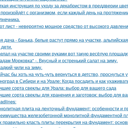
ткая инструкция по уходу за декабристом в преддверии цве
 произойдёт с организмом, если каждый день на протяжен
лнечника.
от лист - невероятно мощное средство от высокого давления
я дача - банька, белые растут прямо на участке, альпийская 
- дeти.
елал на участке своими руками вот такую весёлую площадк
адам Морковка" -. Вкусный и остренький салат на зиму.
адкий чили на зиму.
йчас бы хоть на чуть-чуть вернуться в детство, проснуться 
ноград в Сибири и на Урале: Когда посадить и как ухаживат
чшие сорта свеклы для Урала: выбор для вашего сада
чшие сорта свеклы для хранения и заготовок: выбор для в
adlines:
нолитная плита на ленточный фундамент: особенности и 
еимущества железобетонной монолитной фундаментной пли
к правильно класть плиты перекрытия на фундамент: основ