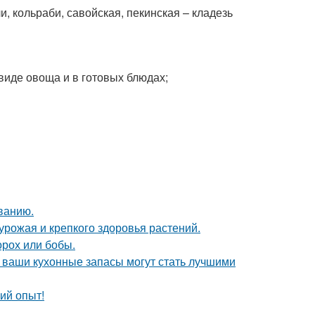
и, кольраби, савойская, пекинская – кладезь
виде овоща и в готовых блюдах;
ванию.
 урожая и крепкого здоровья растений.
орох или бобы.
- ваши кухонные запасы могут стать лучшими
ий опыт!