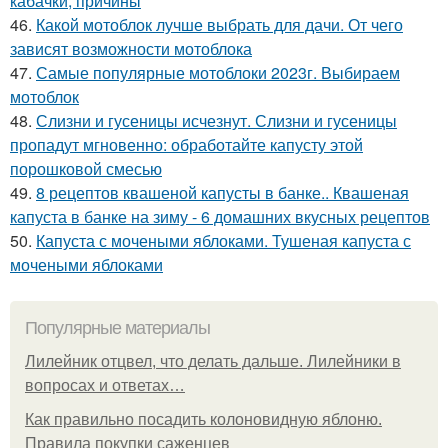
кабачки, причины
46.
Какой мотоблок лучше выбрать для дачи. От чего
зависят возможности мотоблока
47.
Самые популярные мотоблоки 2023г. Выбираем
мотоблок
48.
Слизни и гусеницы исчезнут. Слизни и гусеницы
пропадут мгновенно: обработайте капусту этой
порошковой смесью
49.
8 рецептов квашеной капусты в банке.. Квашеная
капуста в банке на зиму - 6 домашних вкусных рецептов
50.
Капуста с мочеными яблоками. Тушеная капуста с
мочеными яблоками
Популярные материалы
Лилейник отцвел, что делать дальше. Лилейники в
вопросах и ответах…
Как правильно посадить колоновидную яблоню.
Правила покупки саженцев