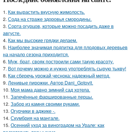
1.
Как вырастить вкусную жимолость.
2.
Сода на страже здоровья смородины.
3.
Сорта огурцов, которые можно посадить даже в
августе.
4.
Как мы высокие грядки делаем.
5.
Наиболее значимая подпитка для плодовых деревьев
на начало сезона приходится.
6.
Муж, брат, свояк построили сами такую красоту.
7.
Вот почему можно и нужно употреблять сырую тыкву!
8.
Как сберечь урожай чеснока: надежный метод.
9.
Ленивые пирожки. Автор Dani_Gotovit.
10.
Моя мама давно зимний сад хотела.
11.
Запечённые фаршированные перцы.
12.
Забор из камня своими руками.
13.
Огурчики в аджике -.
14.
Скумбрия на мангале.
15.
Осенний уход за виноградом на Урале: как