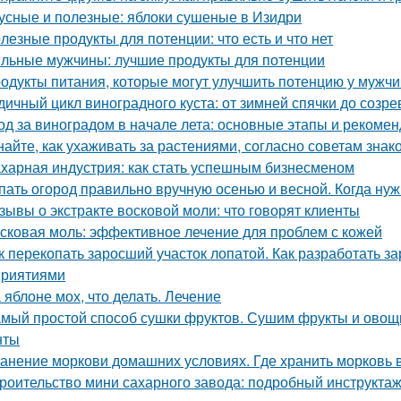
усные и полезные: яблоки сушеные в Изидри
лезные продукты для потенции: что есть и что нет
льные мужчины: лучшие продукты для потенции
одукты питания, которые могут улучшить потенцию у мужч
дичный цикл виноградного куста: от зимней спячки до созре
од за виноградом в начале лета: основные этапы и рекоме
найте, как ухаживать за растениями, согласно советам зна
харная индустрия: как стать успешным бизнесменом
пать огород правильно вручную осенью и весной. Когда ну
зывы о экстракте восковой моли: что говорят клиенты
сковая моль: эффективное лечение для проблем с кожей
к перекопать заросший участок лопатой. Как разработать з
риятиями
 яблоне мох, что делать. Лечение
мый простой способ сушки фруктов. Сушим фрукты и овощи
нты
анение моркови домашних условиях. Где хранить морковь 
роительство мини сахарного завода: подробный инструкта