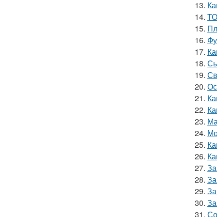
13.
Ка
14.
ТО
15.
Пл
16.
Фу
17.
Ка
18.
Сы
19.
Св
20.
Ос
21.
Ка
22.
Ка
23.
Ма
24.
Мо
25.
Ка
26.
Ка
27.
За
28.
За
29.
За
30.
За
31.
Со