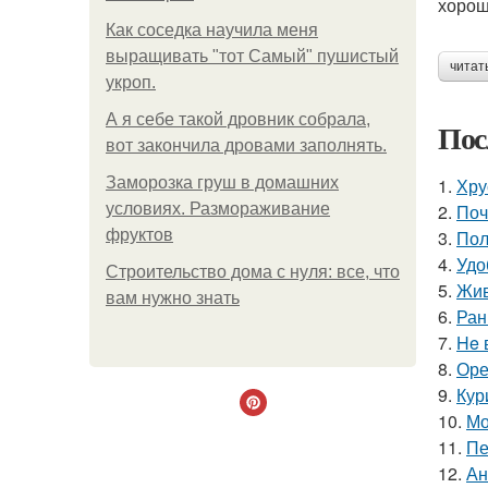
хорош
Как соседка научила меня
выращивать "тот Самый" пушистый
читат
укроп.
А я себе такой дровник собрала,
Пос
вот закончила дровами заполнять.
Заморозка груш в домашних
1.
Хру
условиях. Размораживание
2.
Поч
фруктов
3.
Пол
4.
Удо
Строительство дома с нуля: все, что
5.
Жив
вам нужно знать
6.
Ран
7.
He 
8.
Оре
9.
Кур
10.
Мо
11.
Пе
12.
Ан