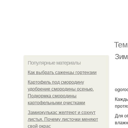
Тем
Зим
Популярные материалы
Как выбрать саженцы гортензии
Картофель под смородину
ogoro
удобрение смородины осенью.
Подкормка смородины
Кажды
картофельными очистками
протя
Замиокулькас желтеют и сохнут
Для о
листья. Почему листочки меняют
влажн
свой окрас