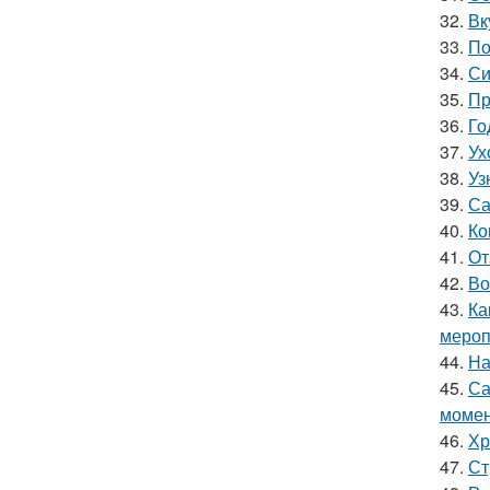
32.
Вк
33.
По
34.
Си
35.
Пр
36.
Го
37.
Ух
38.
Уз
39.
Са
40.
Ко
41.
От
42.
Во
43.
Ка
мероп
44.
На
45.
Са
моме
46.
Хр
47.
Ст