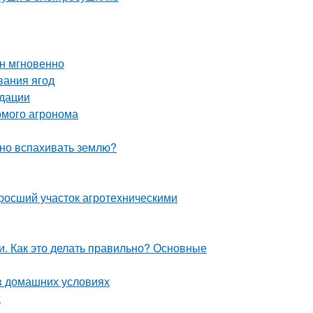
ин мгновенно
вания ягод
ндации
комого агронома
жно вспахивать землю?
аросший участок агротехническими
. Как это делать правильно? Основные
в домашних условиях
ж