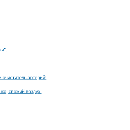
и".
 очиститель артерий!
чко, свeжий воздух.