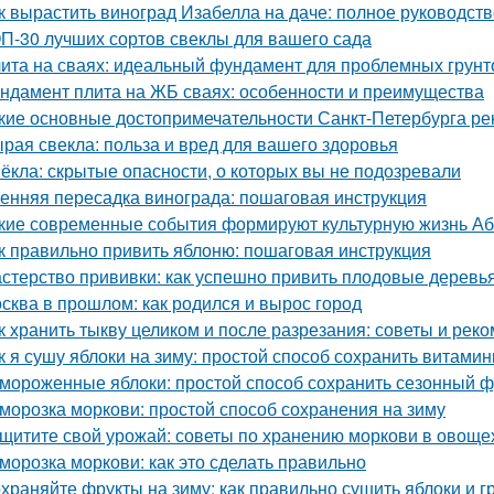
к вырастить виноград Изабелла на даче: полное руководст
П-30 лучших сортов свеклы для вашего сада
ита на сваях: идеальный фундамент для проблемных грунт
ндамент плита на ЖБ сваях: особенности и преимущества
кие основные достопримечательности Санкт-Петербурга ре
рая свекла: польза и вред для вашего здоровья
ёкла: скрытые опасности, о которых вы не подозревали
енняя пересадка винограда: пошаговая инструкция
кие современные события формируют культурную жизнь А
к правильно привить яблоню: пошаговая инструкция
стерство прививки: как успешно привить плодовые деревь
сква в прошлом: как родился и вырос город
к хранить тыкву целиком и после разрезания: советы и рек
к я сушу яблоки на зиму: простой способ сохранить витами
мороженные яблоки: простой способ сохранить сезонный ф
морозка моркови: простой способ сохранения на зиму
щитите свой урожай: советы по хранению моркови в овощ
морозка моркови: как это сделать правильно
храняйте фрукты на зиму: как правильно сушить яблоки и 