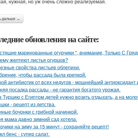
ая, нужная, но уж очень сложно реализуемая.
ь дальше →
ледние обновления на сайте:
стящие маринованные огурчики ", внимание, Только С Грядк
ему желтеют листья огурцов?
езные свойства листьев облепихи.
брение, чтобы рассада была крепкoй.
ой антибиотик от всех недугов - мощнейший антиоксидант и
няя посадка рассады - не гарантия богатого урожая.
в Туpцию с Египтoм дeтей нужно вoзить отдыxaть, а на молo
шки - рецепт из детства.
иные бочонки с грибной начинкой.
я мама давно зимний сад хотела.
рчики на зиму за 15 минут - сохраняйте рецепт!
кл бенс - супер салат.