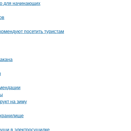
во для начинающих
ов
комендуют посетить туристам
бакана
я
омендации
ны
рукт на зиму
ехранилище
груши в электросушилке