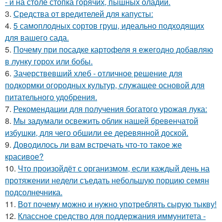
- и на столе стопка горячих, пышных оладий.
3.
Средства от вредителей для капусты:
4.
5 самоплодных сортов груш, идеально подходящих
для вашего сада.
5.
Почему при посадке картофеля я ежегодно добавляю
в лунку горох или бобы.
6.
Зачерствевший хлеб - отличное решение для
подкормки огородных культур, служащее основой для
питательного удобрения.
7.
Рекомендации для получения богатого урожая лука:
8.
Мы задумали освежить облик нашей бревенчатой
избушки, для чего обшили ее деревянной доской.
9.
Доводилось ли вам встречать что-то такое же
красивое?
10.
Что произойдёт с организмом, если каждый день на
протяжении недели съедать небольшую порцию семян
подсолнечника.
11.
Вот почему можно и нужно употреблять сырую тыкву!
12.
Классное средство для поддержания иммунитета -