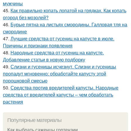
мужчины
45.
Как правильно копать лопатой на грядках. Как копать
огород без мозолей?
46.
Бурые пятна на листьях смородины. Галловая тля на
смородине
47.
Лучшие средства от гусениц на капусте в июле.
Причины и признаки появления
48.
Народные средства от гусениц на капусте.
Добавление статьи в новую подборку
49.
Слизни и гусеницы исчезнут. Слизни и гусеницы
пропадут мгновенно: обработайте капусту этой
порошковой смесью
50.
Средства против вредителей капусты. Народные
средства от вредителей капусты – чем обработать
растения
Популярные материалы
Как выбрать саженцы гортензии