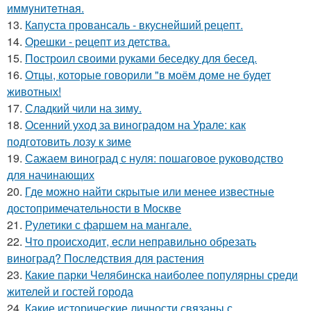
иммyнитeтнaя.
13.
Капуста провансаль - вкуснейший рецепт.
14.
Орешки - рецепт из детства.
15.
Построил своими руками беседку для бесед.
16.
Отцы, которые говорили "в моём доме не будет
животных!
17.
Сладкий чили на зиму.
18.
Осенний уход за виноградом на Урале: как
подготовить лозу к зиме
19.
Сажаем виноград с нуля: пошаговое руководство
для начинающих
20.
Где можно найти скрытые или менее известные
достопримечательности в Москве
21.
Рулетики с фаршем на мангале.
22.
Что происходит, если неправильно обрезать
виноград? Последствия для растения
23.
Какие парки Челябинска наиболее популярны среди
жителей и гостей города
24.
Какие исторические личности связаны с