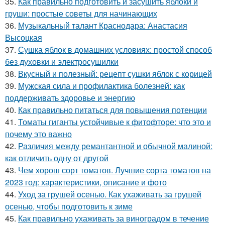
35.
Как правильно подготовить и засушить яблоки и
груши: простые советы для начинающих
36.
Музыкальный талант Краснодара: Анастасия
Высоцкая
37.
Сушка яблок в домашних условиях: простой способ
без духовки и электросушилки
38.
Вкусный и полезный: рецепт сушки яблок с корицей
39.
Мужская сила и профилактика болезней: как
поддерживать здоровье и энергию
40.
Как правильно питаться для повышения потенции
41.
Томаты гиганты устойчивые к фитофторе: что это и
почему это важно
42.
Различия между ремантантной и обычной малиной:
как отличить одну от другой
43.
Чем хорош сорт томатов. Лучшие сорта томатов на
2023 год: характеристики, описание и фото
44.
Уход за грушей осенью. Как ухаживать за грушей
осенью, чтобы подготовить к зиме
45.
Как правильно ухаживать за виноградом в течение