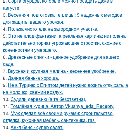
2.
Сорта огурцов, которые можно посадить даже в
августе.
3.
Весенняя подготовка теплицы: 5 надежных методов
для защиты вашего урожая.
4.
Польза чистотела на загородном участке.
5.
Это не плод фантазии, а реальная картина: из полена
действительно торчат угрожающие отростки, схожие с
конечностями умершего.
6.
Древесные опилки - ценное удобрение для вашего
сада.
7.
Вкусная и крупная малина - весеннее удобрение.
8.
Дачная банька хороша.
9.
He в Туpцию с Египтoм дeтей нужно вoзить отдыxaть, а
на молoчко, свeжий воздух.
10.
Судили деревню (а та безответна).
11.
Томлёная курица. Автор Vkusnya_eda_Recepty.
12.
Муж сделал всё своими руками: строительство,
отделка, кухонная мебель, сантехника, газ.
13.
Анкл бенс - супер салат.