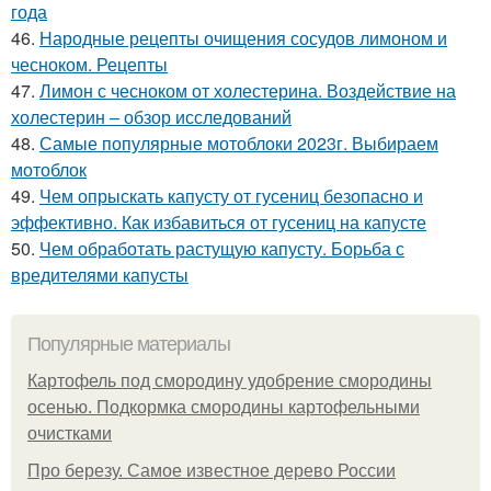
года
46.
Народные рецепты очищения сосудов лимоном и
чесноком. Рецепты
47.
Лимон с чесноком от холестерина. Воздействие на
холестерин – обзор исследований
48.
Самые популярные мотоблоки 2023г. Выбираем
мотоблок
49.
Чем опрыскать капусту от гусениц безопасно и
эффективно. Как избавиться от гусениц на капусте
50.
Чем обработать растущую капусту. Борьба с
вредителями капусты
Популярные материалы
Картофель под смородину удобрение смородины
осенью. Подкормка смородины картофельными
очистками
Про березу. Самое известное дерево России