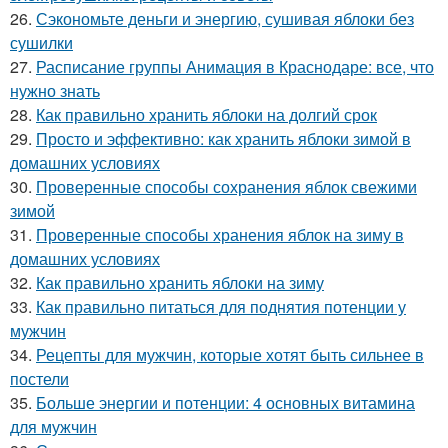
26.
Сэкономьте деньги и энергию, сушивая яблоки без
сушилки
27.
Расписание группы Анимация в Краснодаре: все, что
нужно знать
28.
Как правильно хранить яблоки на долгий срок
29.
Просто и эффективно: как хранить яблоки зимой в
домашних условиях
30.
Проверенные способы сохранения яблок свежими
зимой
31.
Проверенные способы хранения яблок на зиму в
домашних условиях
32.
Как правильно хранить яблоки на зиму
33.
Как правильно питаться для поднятия потенции у
мужчин
34.
Рецепты для мужчин, которые хотят быть сильнее в
постели
35.
Больше энергии и потенции: 4 основных витамина
для мужчин