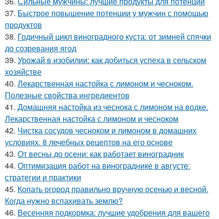
36.
Сильные мужчины: лучшие продукты для потенции
37.
Быстрое повышение потенции у мужчин с помощью
продуктов
38.
Годичный цикл виноградного куста: от зимней спячки
до созревания ягод
39.
Урожай в изобилии: как добиться успеха в сельском
хозяйстве
40.
Лекарственная настойка с лимоном и чесноком.
Полезные свойства ингредиентов
41.
Домашняя настойка из чеснока с лимоном на водке.
Лекарственная настойка с лимоном и чесноком
42.
Чистка сосудов чесноком и лимоном в домашних
условиях. 8 лечебных рецептов на его основе
43.
От весны до осени: как работает виноградник
44.
Оптимизация работ на винограднике в августе:
стратегии и практики
45.
Копать огород правильно вручную осенью и весной.
Когда нужно вспахивать землю?
46.
Весенняя подкормка: лучшие удобрения для вашего