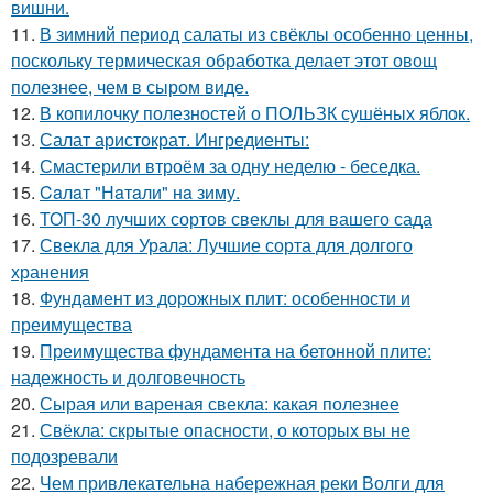
вишни.
11.
В зимний период салаты из свёклы особенно ценны,
поскольку термическая обработка делает этот овощ
полезнее, чем в сыром виде.
12.
В копилочку полезностей о ПОЛЬЗК сушёных яблок.
13.
Салат аристократ. Ингредиенты:
14.
Смастерили втроём за одну неделю - беседка.
15.
Caлaт "Нaтaли" нa зиму.
16.
ТОП-30 лучших сортов свеклы для вашего сада
17.
Свекла для Урала: Лучшие сорта для долгого
хранения
18.
Фундамент из дорожных плит: особенности и
преимущества
19.
Преимущества фундамента на бетонной плите:
надежность и долговечность
20.
Сырая или вареная свекла: какая полезнее
21.
Свёкла: скрытые опасности, о которых вы не
подозревали
22.
Чем привлекательна набережная реки Волги для