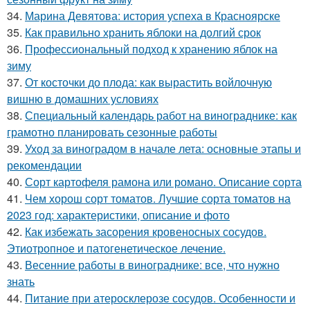
34.
Марина Девятова: история успеха в Красноярске
35.
Как правильно хранить яблоки на долгий срок
36.
Профессиональный подход к хранению яблок на
зиму
37.
От косточки до плода: как вырастить войлочную
вишню в домашних условиях
38.
Специальный календарь работ на винограднике: как
грамотно планировать сезонные работы
39.
Уход за виноградом в начале лета: основные этапы и
рекомендации
40.
Сорт картофеля рамона или романо. Описание сорта
41.
Чем хорош сорт томатов. Лучшие сорта томатов на
2023 год: характеристики, описание и фото
42.
Как избежать засорения кровеносных сосудов.
Этиотропное и патогенетическое лечение.
43.
Весенние работы в винограднике: все, что нужно
знать
44.
Питание при атеросклерозе сосудов. Особенности и