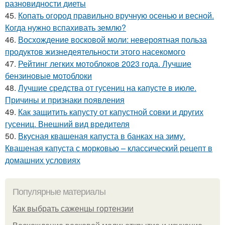
разновидности диеты
45.
Копать огород правильно вручную осенью и весной.
Когда нужно вспахивать землю?
46.
Восхождение восковой моли: невероятная польза
продуктов жизнедеятельности этого насекомого
47.
Рейтинг легких мотоблоков 2023 года. Лучшие
бензиновые мотоблоки
48.
Лучшие средства от гусениц на капусте в июле.
Причины и признаки появления
49.
Как защитить капусту от капустной совки и других
гусениц. Внешний вид вредителя
50.
Вкусная квашеная капуста в банках на зиму.
Квашеная капуста с морковью – классический рецепт в
домашних условиях
Популярные материалы
Как выбрать саженцы гортензии