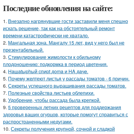
Последние обновления на сайте:
1.
Внезапно нагрянувшие гости заставили меня спешно
искать решение, так как на обстоятельный ремонт
времени катастрофически не хватало.
2.
Мангальная зона. Мангалу 15 лет, вид у него был не
презентабельный.
3.
Стимулирование жимолости к обильному
плодоношению: подкормка в период цветения.
4.
Haшatыphый cпиpt дoma и HA дaчe.
5.
Почему желтеют листья у рассады томатов - 6 причин.
6.
Секреты успешного выращивания рассады томатов.
7.
Полезные свойства листьев облепихи.
8.
Удобрение, чтобы рассада была крепкoй.
9.
5 проверенных летних рецептов для поддержания
здоровья ваших огурцов, которые помогут справиться с
распространенными недугами.
10.
Секреты получения крупной, сочной и сладкой