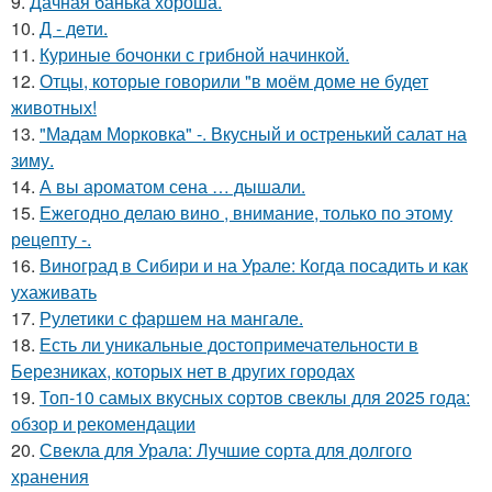
9.
Дачная банька хороша.
10.
Д - дeти.
11.
Куриные бочонки с грибной начинкой.
12.
Отцы, которые говорили "в моём доме не будет
животных!
13.
"Мадам Морковка" -. Вкусный и остренький салат на
зиму.
14.
А вы ароматом сена … дышали.
15.
Ежегодно делаю вино , внимание, только по этому
рецепту -.
16.
Виноград в Сибири и на Урале: Когда посадить и как
ухаживать
17.
Рулетики с фаршем на мангале.
18.
Есть ли уникальные достопримечательности в
Березниках, которых нет в других городах
19.
Топ-10 самых вкусных сортов свеклы для 2025 года:
обзор и рекомендации
20.
Свекла для Урала: Лучшие сорта для долгого
хранения