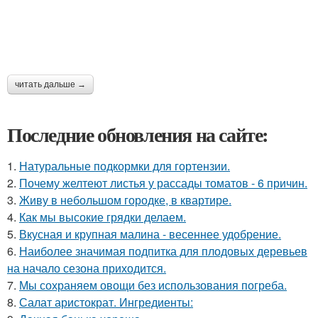
читать дальше →
Последние обновления на сайте:
1.
Натуральные подкормки для гортензии.
2.
Почему желтеют листья у рассады томатов - 6 причин.
3.
Живу в небольшом городке, в квартире.
4.
Как мы высокие грядки делаем.
5.
Вкусная и крупная малина - весеннее удобрение.
6.
Наиболее значимая подпитка для плодовых деревьев
на начало сезона приходится.
7.
Мы сохраняем овощи без использования погреба.
8.
Салат аристократ. Ингредиенты: