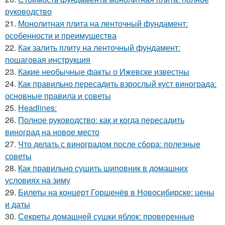
руководство
21.
Монолитная плита на ленточный фундамент:
особенности и преимущества
22.
Как залить плиту на ленточный фундамент:
пошаговая инструкция
23.
Какие необычные факты о Ижевске известны
24.
Как правильно пересадить взрослый куст винограда:
основные правила и советы
25.
Headlines:
26.
Полное руководство: как и когда пересадить
виноград на новое место
27.
Что делать с виноградом после сбора: полезные
советы
28.
Как правильно сушить шиповник в домашних
условиях на зиму
29.
Билеты на концерт Горшенёв в Новосибирске: цены
и даты
30.
Секреты домашней сушки яблок: проверенные