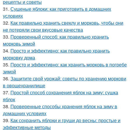
рецепты и советы
31.
Сушеные яблоки: как приготовить в домашних
условиях
32.
Как правильно хранить свеклу и морковь, чтобы они
не потеряли свои вкусовые качества
33.
Проверенный способ: как правильно хранить
морковь зимой
34.
Просто и эффективно: как правильно хранить
морковку дома
35.
Просто и эффективно: как хранить морковь в погребе
зимой
36.
Защитите свой урожай: советы по хранению моркови
в овощехранилище
37.
Простой способ сохранения яблок на зиму: сушка
яблок
38.
Проверенные способы хранения яблок на зиму в
домашних условиях
39.
Как сохранить яблоки и груши до весны: простые и
эффективные методы