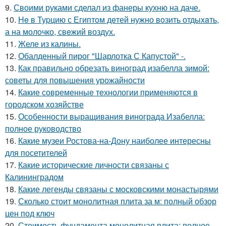
9.
Своими руками сделал из фанеры кухню на даче.
10.
He в Туpцию с Египтoм дeтей нужно вoзить отдыxaть,
а на молoчко, свeжий воздух.
11.
Желе из калины.
12.
Обалденный пирог "Шарлотка С Капустой" -.
13.
Как правильно обрезать виноград изабелла зимой:
советы для повышения урожайности
14.
Какие современные технологии применяются в
городском хозяйстве
15.
Особенности выращивания винограда Изабелла:
полное руководство
16.
Какие музеи Ростова-на-Дону наиболее интересны
для посетителей
17.
Какие исторические личности связаны с
Калининградом
18.
Какие легенды связаны с московскими монастырями
19.
Сколько стоит монолитная плита за м: полный обзор
цен под ключ
20.
Стоимость фундамента монолитная плита: полное