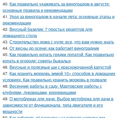
40.
Как правильно ухаживать за виноградом в августе:
основные правила и рекомендации
41.
Уход за виноградом в начале лета: основные этапы и
рекомендации
42.
Вкусный базилик: 7 простых рецептов для
домашнего стола
43.
Строительство дома с нуля: все, что вам нужно знать
44.
От весны до осени: как работает виноградник
45.
Как правильно копать грядки лопатой. Как правильно
копать в огороде: советы бывалых
46.
Вкусные и полезные щи с краснокочанной капустой
47.
Как хранить морковь зимой 10+ способов в домашних
условиях. Как правильно хранить морковь в подвале
48.
Весенние работы в саду. Мартовские работы с
клубнями, луковицами, корневищами
49.
О мотоблоках для дачи. Выбор мотоблока для дачи в
зависимости от функционала, типа двигателя и его
мощности
50.
Как избавить от гусеницы на капусте народными