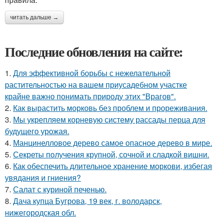
читать дальше →
Последние обновления на сайте:
1.
Для эффективной борьбы с нежелательной
растительностью на вашем приусадебном участке
крайне важно понимать природу этих "Врагов".
2.
Как вырастить морковь без проблем и прореживания.
3.
Мы укрепляем корневую систему рассады перца для
будущего урожая.
4.
Манцинелловое дерево самое опасное дерево в мире.
5.
Секреты получения крупной, сочной и сладкой вишни.
6.
Как обеспечить длительное хранение моркови, избегая
увядания и гниения?
7.
Салат с куриной печенью.
8.
Дача купца Бугрова, 19 век, г. володарск,
нижегородская обл.