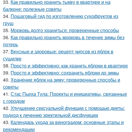
33.
Как правильно хранить тыкву в квартире и на
балконе: полезные советы
34.
Пошаговый гид по изготовлению сухофруктов из
груш
35.
Морковь долго храниться: проверенные способы
36.
Как правильно хранить морковь в течение зимы без
потерь
37.
Вкусные и здоровые: рецепт чипсов из яблок в
сушилке
38.
Просто и эффективно: как хранить яблоки в квартире
39.
Просто и эффективно: сохранить яблоки до зимы
40.
Хранение яблок на зиму: проверенные способы и
советы
41.
Стас Пьеха Тула: Проекты и инициативы, связанные
с городом
42.
Улучшение сексуальной функции с помощью диеты:
подход к лечению эректильной дисфункции
43.
Календарь ухода за виноградом: основные этапы и
рекомендации