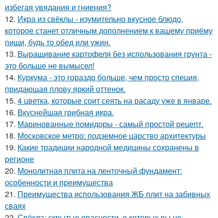
избегая увядания и гниения?
12.
Икра из свёклы - изумительно вкусное блюдо,
которое станет отличным дополнением к вашему приёму
пищи, будь то обед или ужин.
13.
Выращивание картофеля без использования грунта -
это больше не вымысел!
14.
Куркума - это гораздо больше, чем просто специя,
придающая плову яркий оттенок.
15.
4 цветка, которые соит сеять на расаду уже в январе.
16.
Вкуснейшая грибная икра.
17.
Маринованные помидоры - самый простой рецепт.
18.
Московское метро: подземное царство архитектуры
19.
Какие традиции народной медицины сохранены в
регионе
20.
Монолитная плита на ленточный фундамент:
особенности и преимущества
21.
Преимущества использования ЖБ плит на забивных
сваях
22.
Свёкла: скрытые опасности, о которых вы не