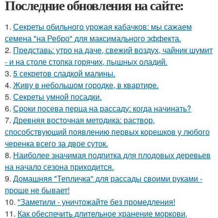
Последние обновления на сайте:
1.
Секреты обильного урожая кабачков: мы сажаем
семена "на Ребро" для максимального эффекта.
2.
Представь: утро на даче, свежий воздух, чайник шумит
- и на столе стопка горячих, пышных оладий.
3.
5 секретов сладкой малины.
4.
Живу в небольшом городке, в квартире.
5.
Секреты умной посадки.
6.
Сроки посева перца на рассаду: когда начинать?
7.
Древняя восточная методика: раствор,
способствующий появлению первых корешков у любого
черенка всего за двое суток.
8.
Наиболее значимая подпитка для плодовых деревьев
на начало сезона приходится.
9.
Домашняя "Тепличка" для рассады своими руками -
проще не бывает!
10.
"Заметили - уничтожайте без промедления!
11.
Как обеспечить длительное хранение моркови,