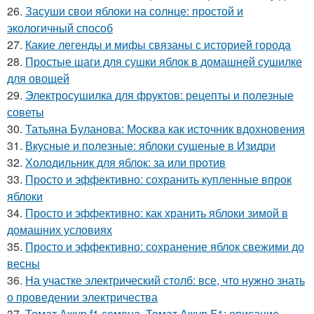
26.
Засуши свои яблоки на солнце: простой и
экологичный способ
27.
Какие легенды и мифы связаны с историей города
28.
Простые шаги для сушки яблок в домашней сушилке
для овощей
29.
Электросушилка для фруктов: рецепты и полезные
советы
30.
Татьяна Буланова: Москва как источник вдохновения
31.
Вкусные и полезные: яблоки сушеные в Изидри
32.
Холодильник для яблок: за или против
33.
Просто и эффективно: сохранить купленные впрок
яблоки
34.
Просто и эффективно: как хранить яблоки зимой в
домашних условиях
35.
Просто и эффективно: сохранение яблок свежими до
весны
36.
На участке электрический столб: все, что нужно знать
о проведении электричества
37.
Томат Ажур f1 семена. Томат Ажур F1: описание