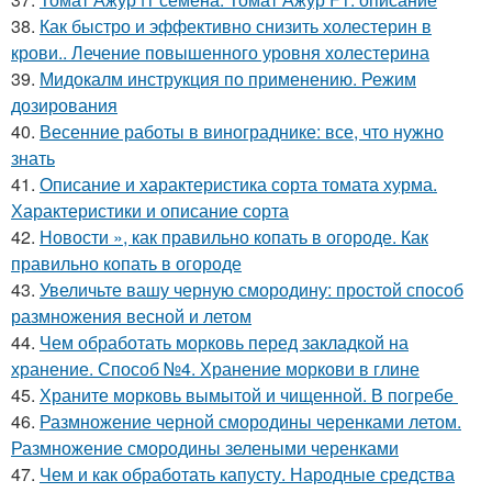
38.
Как быстро и эффективно снизить холестерин в
крови.. Лечение повышенного уровня холестерина
39.
Мидокалм инструкция по применению. Режим
дозирования
40.
Весенние работы в винограднике: все, что нужно
знать
41.
Описание и характеристика сорта томата хурма.
Характеристики и описание сорта
42.
Новости », как правильно копать в огороде. Как
правильно копать в огороде
43.
Увеличьте вашу черную смородину: простой способ
размножения весной и летом
44.
Чем обработать морковь перед закладкой на
хранение. Способ №4. Хранение моркови в глине
45.
Храните морковь вымытой и чищенной. В погребе
46.
Размножение черной смородины черенками летом.
Размножение смородины зелеными черенками
47.
Чем и как обработать капусту. Народные средства