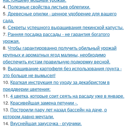
4.
Полезные свойства листьев облепихи.
5.
Древесные опилки - ценное удобрение для вашего
сада.
6.
Секреты успешного выращивания пекинской капусты.
7.
Ранняя посадка рассады - не гарантия богатого
урожая.
8.
Чтобы гарантированно получить обильный урожай
крупных и ароматных ягод малины, необходимо
обеспечить кустам правильную подкормку весной.
9.
Выращивание картофеля без использования грунта -
это больше не вымысел!
10.
Краткая инструкция по уходу за декабристом в
преддверии цветения:
11.
4 цветка, которые соит сеять на расаду уже в январе.
12.
Красивейшая замена петунии -.
13.
Построили пару лет назад бассейн на даче, о
котором давно мечтали.
14.
Вкуснейшая закусочка - огурчики.