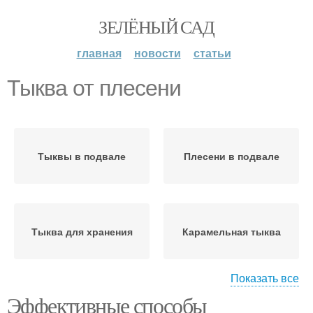
ЗЕЛЁНЫЙ САД
главная
новости
статьи
Тыква от плесени
Тыквы в подвале
Плесени в подвале
Тыква для хранения
Карамельная тыква
Показать все
Эффективные способы
Тыквы для зимнего
Плесень на стебле