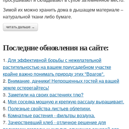
Зимой их можно хранить дома в дышащем материале –
натуральной ткани либо бумаге.
читать дальше →
Последние обновления на сайте:
1.
Для эффективной борьбы с нежелательной
растительностью на вашем приусадебном участке
крайне важно понимать природу этих "Врагов".
2.
Внимание, дачники! Непрошенных гостей на вашей
земле остерегайтесь!
3.
Заметили на своих растениях тлю?
4.
Моя соседка мощную и крепкую рассаду выращивает.
5.
Полезные свойства листьев облепихи.
6.
Комнатные растения - фильтры воздуха.
7.
Зачерствевший хлеб - отличное решение для