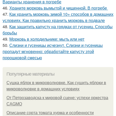
Варианты хранения в погребе
46.
Храните морковь вымытой и чищенной. В погребе
47.
Как хранить морковь зимой 10+ способов в домашних
условиях. Как правильно хранить морковь в подвале
48.
Как защитить капусту на грядках от гусениц. Способы
борьбы
49.
Морковь в холодильнике: мыть или нет
50.
Слизни и гусеницы исчезнут. Слизни и гусеницы
пропадут мгновенно: обработайте капусту этой
порошковой смесью
Популярные материалы
Сушка яблок в микроволновке. Как сушить яблоки в
микроволновке в домашних условиях
От Петрозаводска к мировой сцене: успехи оркестра
CAGMO
Описание сорта томата хурма и особенности