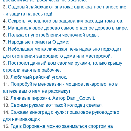
3.
Садовый лайфхак от знатока: однократное нанесение
- и защита на весь год!
4.
Секреты успешного выращивания рассады томатов.
5.
Манцинелловое дерево самое опасное дерево в мире.
6.
Польза от употребления чесночной воды.
7.
Нapoдныe пpимeты O дoмe:
8.
Небольшая металлическая печь идеально подходит
для отопления загородного дома или мастерской.
9.
Построил дачный дом своими руками, только крышу
строили нанятые рабочие.
10.
Любимый райский уголок.
11.
Попробуйте меновазин - мощное лекарство, но в
аптеке вам о нем не расскажут!
12.
Ленивые пирожки. Автор Dani_Gotovit.
13.
Своими руками вот такой колодец сделал.
14.
Сажаем виноград с нуля: пошаговое руководство
для начинающих
15.
Где в Воронеже можно заниматься спортом на