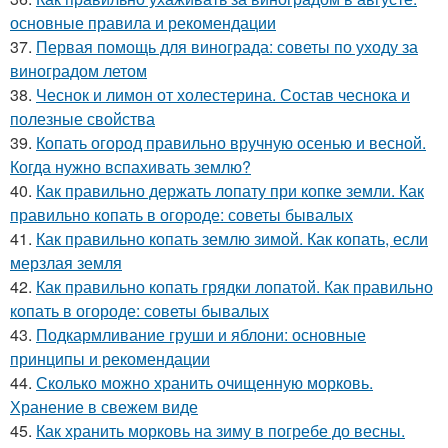
основные правила и рекомендации
37.
Первая помощь для винограда: советы по уходу за
виноградом летом
38.
Чеснок и лимон от холестерина. Состав чеснока и
полезные свойства
39.
Копать огород правильно вручную осенью и весной.
Когда нужно вспахивать землю?
40.
Как правильно держать лопату при копке земли. Как
правильно копать в огороде: советы бывалых
41.
Как правильно копать землю зимой. Как копать, если
мерзлая земля
42.
Как правильно копать грядки лопатой. Как правильно
копать в огороде: советы бывалых
43.
Подкармливание груши и яблони: основные
принципы и рекомендации
44.
Сколько можно хранить очищенную морковь.
Хранение в свежем виде
45.
Как хранить морковь на зиму в погребе до весны.