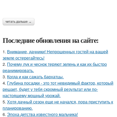
читать дальше →
Последние обновления на сайте:
1.
Внимание, дачники! Непрошенных гостей на вашей
земле остерегайтесь!
2.
Почему лук и чеснок теряют зелень и как их быстро
реанимировать.
3.
Когда и как сажать бархатцы.
4.
Глубина посадки - это тот невидимый фактор, который
решает, будет у тебя скромный результат или по-
настоящему мощный урожай.
5.
Хотя дачный сезон еще не начался, пора приступить к
планированию.
6.
Эпоха детства известного мальчика!