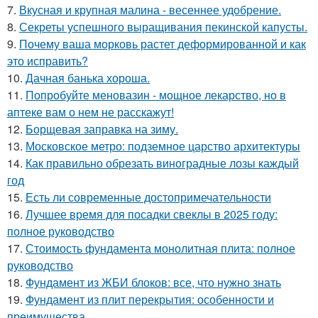
7.
Вкусная и крупная малина - весеннее удобрение.
8.
Секреты успешного выращивания пекинской капусты.
9.
Почему ваша морковь растет деформированной и как
это исправить?
10.
Дачная банька хороша.
11.
Попробуйте меновазин - мощное лекарство, но в
аптеке вам о нем не расскажут!
12.
Борщевая заправка на зиму.
13.
Московское метро: подземное царство архитектуры
14.
Как правильно обрезать виноградные лозы каждый
год
15.
Есть ли современные достопримечательности
16.
Лучшее время для посадки свеклы в 2025 году:
полное руководство
17.
Стоимость фундамента монолитная плита: полное
руководство
18.
Фундамент из ЖБИ блоков: все, что нужно знать
19.
Фундамент из плит перекрытия: особенности и
преимущества