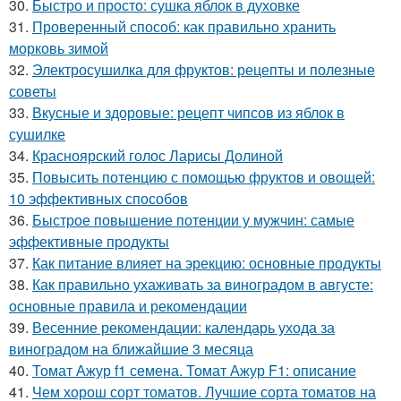
30.
Быстро и просто: сушка яблок в духовке
31.
Проверенный способ: как правильно хранить
морковь зимой
32.
Электросушилка для фруктов: рецепты и полезные
советы
33.
Вкусные и здоровые: рецепт чипсов из яблок в
сушилке
34.
Красноярский голос Ларисы Долиной
35.
Повысить потенцию с помощью фруктов и овощей:
10 эффективных способов
36.
Быстрое повышение потенции у мужчин: самые
эффективные продукты
37.
Как питание влияет на эрекцию: основные продукты
38.
Как правильно ухаживать за виноградом в августе:
основные правила и рекомендации
39.
Весенние рекомендации: календарь ухода за
виноградом на ближайшие 3 месяца
40.
Томат Ажур f1 семена. Томат Ажур F1: описание
41.
Чем хорош сорт томатов. Лучшие сорта томатов на