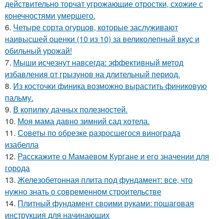
действительно торчат угрожающие отростки, схожие с
конечностями умершего.
6.
Четыре сорта огурцов, которые заслуживают
наивысшей оценки (10 из 10) за великолепный вкус и
обильный урожай!
7.
Мыши исчезнут навсегда: эффективный метод
избавления от грызунов на длительный период.
8.
Из косточки финика возможно вырастить финиковую
пальму.
9.
В копилку дачных полезностей.
10.
Моя мама давно зимний сад хотела.
11.
Советы по обрезке разросшегося винограда
изабелла
12.
Расскажите о Мамаевом Кургане и его значении для
города
13.
Железобетонная плита под фундамент: все, что
нужно знать о современном строительстве
14.
Плитный фундамент своими руками: пошаговая
инструкция для начинающих