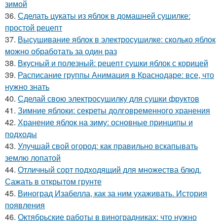
зимой
36.
Сделать цукаты из яблок в домашней сушилке:
простой рецепт
37.
Высушивание яблок в электросушилке: сколько яблок
можно обработать за один раз
38.
Вкусный и полезный: рецепт сушки яблок с корицей
39.
Расписание группы Анимация в Краснодаре: все, что
нужно знать
40.
Сделай свою электросушилку для сушки фруктов
41.
Зимние яблоки: секреты долговременного хранения
42.
Хранение яблок на зиму: основные принципы и
подходы
43.
Улучшай свой огород: как правильно вскапывать
землю лопатой
44.
Отличный сорт подходящий для множества блюд.
Сажать в открытом грунте
45.
Виноград Изабелла, как за ним ухаживать. История
появления
46.
Октябрьские работы в виноградниках: что нужно