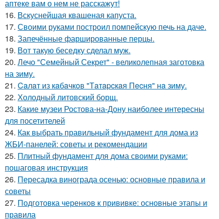
аптеке вам о нем не расскажут!
16.
Вскуснейшая квашеная капуста.
17.
Своими руками построил помпейскую печь на даче.
18.
Запечённые фаршированные перцы.
19.
Вот такую беседку сделал муж.
20.
Лечо "Семейный Секрет" - великолепная заготовка
на зиму.
21.
Caлaт из кaбaчкoв "Тaтapcкaя Пecня" нa зиму.
22.
Холодный литовский борщ.
23.
Какие музеи Ростова-на-Дону наиболее интересны
для посетителей
24.
Как выбрать правильный фундамент для дома из
ЖБИ-панелей: советы и рекомендации
25.
Плитный фундамент для дома своими руками:
пошаговая инструкция
26.
Пересадка винограда осенью: основные правила и
советы
27.
Подготовка черенков к прививке: основные этапы и
правила