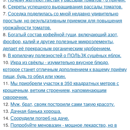
6.
Секреты успешного выращивания рассады томатов.
7.
Соседка поделилась со мной недавно удивительно
простым, но результативным приемом для повышения
урожайности томатов.
8.
Богатый состав кофейной гущи, включающий азот,
фосфор, калий и другие полезные микроэлементы,
делает её прекрасным органическим удобрением.
9.
В копилочку полезностей о ПОЛЬЗК сушёных яблок.
10.
Икра из свёклы - изумительно вкусное блюдо,
которое станет отличным дополнением к вашему приёму
пищи, будь то обед или ужин.
11.
Мы приобрели участок в 350 квадратных метров с
крошечным, ветхим строением, напоминающим
скворечник.
12.
Муж, брат, свояк построили сами такую красоту.
13.
Дачная банька хороша.
14.
Соорудили погреб на даче.
15.
Попробуйте меновазин - мощное лекарство, но в