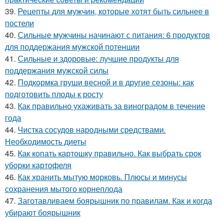
39.
Рецепты для мужчин, которые хотят быть сильнее в
постели
40.
Сильные мужчины начинают с питания: 6 продуктов
для поддержания мужской потенции
41.
Сильные и здоровые: лучшие продукты для
поддержания мужской силы
42.
Подкормка груши весной и в другие сезоны: как
подготовить плоды к росту
43.
Как правильно ухаживать за виноградом в течение
года
44.
Чистка сосудов народными средствами.
Необходимость диеты
45.
Как копать картошку правильно. Как выбрать срок
уборки картофеля
46.
Как хранить мытую морковь. Плюсы и минусы
сохранения мытого корнеплода
47.
Заготавливаем боярышник по правилам. Как и когда
убирают боярышник