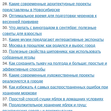
28.
Какие современные архитектурные проекты
представлены в Новосибирске
29.
Оптимальное время для подготовки черенков к
весенней прививке
30.
Что делать с виноградом в сентябре: полезные
советы для взрослых
31.
Какие музеи предлагают интерактивные экспонаты
32.
Москва в прошлом: как родился и вырос город
33.
Полезные свойства шиповника: как использовать
собранные ягоды
34.
Как сохранить тыкву на полгода и больше: простые и
эффективные способы
35.
Какие современные художественные проекты
реализуются в городе
36.
Как избежать 4 самых распространенных ошибок при
хранении моркови
37.
Простой способ сушки яблок в домашних условиях
38.
Продолжительное хранение яблок и груш:
практические советы и рекомендации