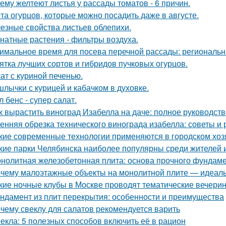
ему желтеют листья у рассады томатов - 6 причин.
та огурцов, которые можно посадить даже в августе.
езные свойства листьев облепихи.
натные растения - фильтры воздуха.
имальное время для посева перечной рассады: региональн
ятка лучших сортов и гибридов пучковых огурцов.
ат с куриной печенью.
лычки с курицей и кабачком в духовке.
л бенс - супер салат.
к вырастить виноград Изабелла на даче: полное руководст
енняя обрезка технического винограда изабелла: советы и
кие современные технологии применяются в городском хоз
кие парки Челябинска наиболее популярны среди жителей и
нолитная железобетонная плита: основа прочного фундам
чему малоэтажные объекты на монолитной плите — идеаль
кие ночные клубы в Москве проводят тематические вечери
ндамент из плит перекрытия: особенности и преимущества
чему свеклу для салатов рекомендуется варить
екла: 5 полезных способов включить её в рацион