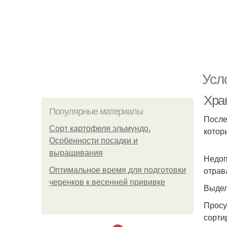
Усл
Хра
Популярные материалы
После
Сорт картофеля эльмундо.
котор
Особенности посадки и
выращивания
Недоп
отрав
Оптимальное время для подготовки
черенков к весенней прививке
Выдел
Просу
сорти