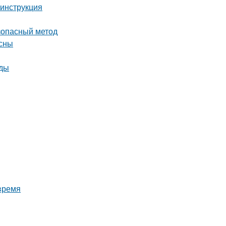
 инструкция
езопасный метод
есны
оды
время