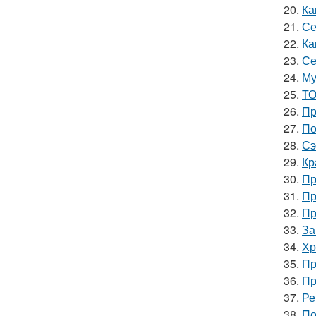
20.
Ка
21.
Се
22.
Ка
23.
Се
24.
Му
25.
ТО
26.
Пр
27.
По
28.
Сэ
29.
Кр
30.
Пр
31.
Пр
32.
Пр
33.
За
34.
Хр
35.
Пр
36.
Пр
37.
Ре
38.
По