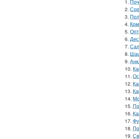
1.
Поч
2.
Сор
3.
Пол
4.
Ком
5.
Опт
6.
Дес
7.
Сал
8.
Шаш
9.
Анк
10.
Ка
11.
Ос
12.
Ка
13.
Ка
14.
Мо
15.
По
16.
Ка
17.
Фу
18.
По
19.
Св