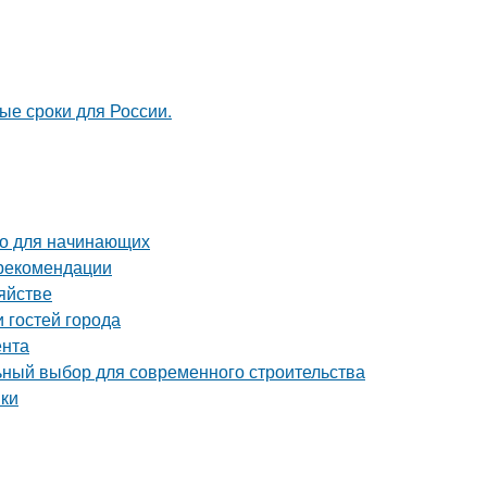
ые сроки для России.
во для начинающих
 рекомендации
яйстве
 гостей города
ента
ный выбор для современного строительства
нки