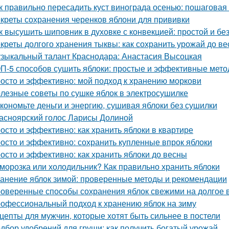
к правильно пересадить куст винограда осенью: пошаговая
креты сохранения черенков яблони для прививки
к высушить шиповник в духовке с конвекцией: простой и б
креты долгого хранения тыквы: как сохранить урожай до в
зыкальный талант Краснодара: Анастасия Высоцкая
П-5 способов сушить яблоки: простые и эффективные мет
осто и эффективно: мой подход к хранению моркови
лезные советы по сушке яблок в электросушилке
кономьте деньги и энергию, сушивая яблоки без сушилки
асноярский голос Ларисы Долиной
осто и эффективно: как хранить яблоки в квартире
осто и эффективно: сохранить купленные впрок яблоки
осто и эффективно: как хранить яблоки до весны
морозка или холодильник? Как правильно хранить яблоки
анение яблок зимой: проверенные методы и рекомендации
оверенные способы сохранения яблок свежими на долгое 
офессиональный подход к хранению яблок на зиму
цепты для мужчин, которые хотят быть сильнее в постели
дбор удобрений для груши: как получить богатый урожай