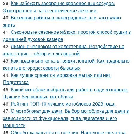
39.
Как избежать засорения кровеносных сосудов.
Этиотропное и патогенетическое лечение.
40.
Весенние работы в винограднике: все, что нужно
знать
41.
Сэкономьте сезонное яблоко: простой способ сушки в
домашней духовой камере
42.
Лимон с чесноком от холестерина. Воздействие на
холестерин – обзор исследований
43.
Как правильно копать грядки лопатой. Как правильно
копать в огороде: советы бывалых
44.
Как лучше хранится морковка мытая или нет.
Подготовка
45.
Какой мотоблок выбрать для работ в саду и огороде.
Лучшие бензиновые мотоблоки
46.
Рейтинг ТОП-10 лучших мотоблоков 2023 года.
47.
О мотоблоках для дачи. Выбор мотоблока для дачи в
зависимости от функционала, типа двигателя и его
мощности
48.
Обработка капусты от гусениц. Народные средства