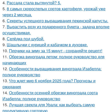
4.
Рассада стала вытянутой? 5.
5.
8 самых скороспелых сортов картофеля, урожай уже
через 2 месяца.
6.
Секреты успешного выращивания пекинской капусты.
7.
Вырастить розу из подаренного букета - задача вполне
осуществимая.
8.
Селёдка под шубой.
9.
Шашлычки с курицей и кабачком в духовке.
10.
Перчики на зиму за 15 минут - сохраняйте рецепт!
11.
Обрезка винограда летом: полное руководство для
начинающих
12.
Особенности выращивания винограда Изабелла:
полное руководство
13.
Что ждет мир 6 ноября 2025 года? Прогнозы и
ожидания
14.
Особенности осенней обрезки винограда сорта
Изабелла: полное руководство
15.
Лучшая свекла для Урала: как выбрать самую
продуктивную сортовую