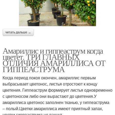
читать дальше →
Амариллис и гиппеаструм когда
цветет. ТРИ ГЛАВНЫХ
ОТЛИЧИЯ АМАРИЛЛИСА ОТ
ГИППЕАСТРУМА
Когда период покоя окончен, амариллис первым
выбрасывает цветонос, листья отростоют к концу
цветения. Гиппеаструм формирует листья одновременно
с цветоносом либо они вырастают до цветения.У
амариллиса цветонос заполнен тканью, у гиппеаструма
– полый.Цветки амариллиса имеют приятный запах,
цветки гиппеаструма не пахнут.