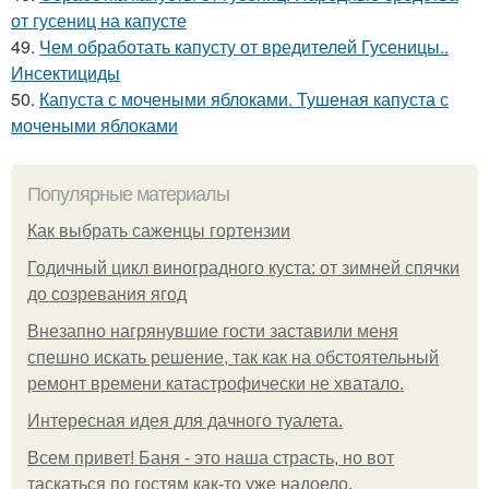
от гусениц на капусте
49.
Чем обработать капусту от вредителей Гусеницы..
Инсектициды
50.
Капуста с мочеными яблоками. Тушеная капуста с
мочеными яблоками
Популярные материалы
Как выбрать саженцы гортензии
Годичный цикл виноградного куста: от зимней спячки
до созревания ягод
Внезапно нагрянувшие гости заставили меня
спешно искать решение, так как на обстоятельный
ремонт времени катастрофически не хватало.
Интересная идея для дачного туалета.
Всем привет! Баня - это наша страсть, но вот
таскаться по гостям как-то уже надоело.