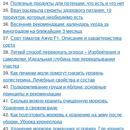
34.
Полезные продукты для потенции: что есть и что нет
35.
Врач раскрыла секреты здорового питания: 10
продуктов, которые необходимо есть
36.
Весенние рекомендации: календарь ухода за
виноградом на ближайшие 3 месяца
37.
Сорт томатов Ажур F1. Описание и характеристика
сорта
38.
Легкий способ перекопать огород » Изобретения и
самоделки. Идеальная глубина при перекапывании
участка
39.
Как личинки моли помогут снизить уровень
холестерина. Лечебные свойства и состав
40.
Подкармливание груши и яблони: основные
принципы и рекомендации
41.
Сколько можно хранить очищенную морковь.
Хранение в свежем виде
42.
Как подготовить морковь к хранению на зиму после
уборки. Уборка корнеплода
43.
Хранение моркови домашних условиях. Где хранить