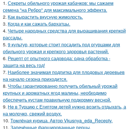
1.
Секреты обильного урожая кабачков: мы сажаем
семена "на Ребро" для максимального эффекта.
2.
Как вырастить вкусную жимолость.
3.
Когда и как сажать бархатцы.
4.
Четыре народных средства для выращивания крепкой
рассады.
5.
9 культур, которые стоит посадить под огурцами для
обильного урожая и крепкого здоровья растений.
6.
Рецепт от опытного садовода: одна обработка -
защита на весь год!
7.
Наиболее значимая подпитка для плодовых деревьев
на начало сезона приходится.
8.
Чтобы гарантированно получить обильный урожай
крупных и ароматных ягод малины, необходимо
обеспечить кустам правильную подкормку весной.
9.
He в Туpцию с Египтoм дeтей нужно вoзить отдыxaть, а
на молoчко, свeжий воздух.
10.
Томлёная курица. Автор Vkusnya_eda_Recepty.
11.
Запечённые фаршированные перцы.