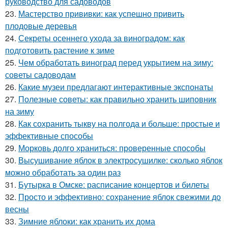
руководство для садоводов
23.
Мастерство прививки: как успешно привить
плодовые деревья
24.
Секреты осеннего ухода за виноградом: как
подготовить растение к зиме
25.
Чем обработать виноград перед укрытием на зиму:
советы садоводам
26.
Какие музеи предлагают интерактивные экспонаты
27.
Полезные советы: как правильно хранить шиповник
на зиму
28.
Как сохранить тыкву на полгода и больше: простые и
эффективные способы
29.
Морковь долго храниться: проверенные способы
30.
Высушивание яблок в электросушилке: сколько яблок
можно обработать за один раз
31.
Бутырка в Омске: расписание концертов и билеты
32.
Просто и эффективно: сохранение яблок свежими до
весны
33.
Зимние яблоки: как хранить их дома