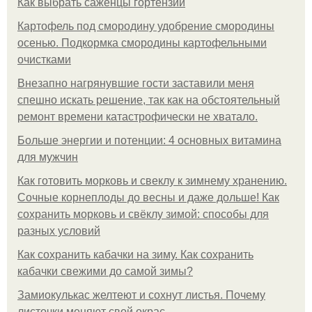
Как выбрать саженцы гортензии
Картофель под смородину удобрение смородины
осенью. Подкормка смородины картофельными
очистками
Внезапно нагрянувшие гости заставили меня
спешно искать решение, так как на обстоятельный
ремонт времени катастрофически не хватало.
Больше энергии и потенции: 4 основных витамина
для мужчин
Как готовить морковь и свеклу к зимнему хранению.
Сочные корнеплоды до весны и даже дольше! Как
сохранить морковь и свёклу зимой: способы для
разных условий
Как сохранить кабачки на зиму. Как сохранить
кабачки свежими до самой зимы?
Замиокулькас желтеют и сохнут листья. Почему
листочки меняют свой окрас