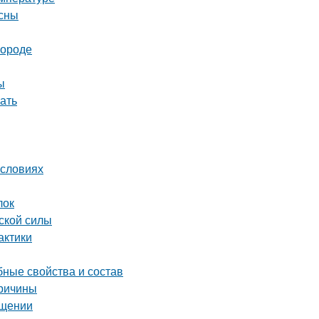
есны
городе
ы
ать
условиях
лок
ской силы
актики
бные свойства и состав
причины
ещении