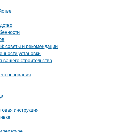
йстве
одство
обенности
ов
й: советы и рекомендации
енности установки
я вашего строительства
его основания
да
аговая инструкция
вивке
емпературе