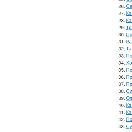
26.
Се
27.
Ка
28.
Ка
29.
Тр
30.
Пр
31.
Ра
32.
Та
33.
По
34.
Хо
35.
Пр
36.
Пр
37.
Пр
38.
Си
39.
Оп
40.
Ка
41.
Ка
42.
По
43.
Су