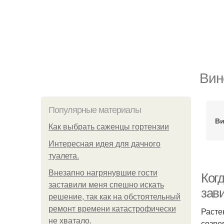
Вин
Популярные материалы
Ви
Как выбрать саженцы гортензии
Интересная идея для дачного
туалета.
Внезапно нагрянувшие гости
Когд
заставили меня спешно искать
зав
решение, так как на обстоятельный
ремонт времени катастрофически
Расте
не хватало.
созре