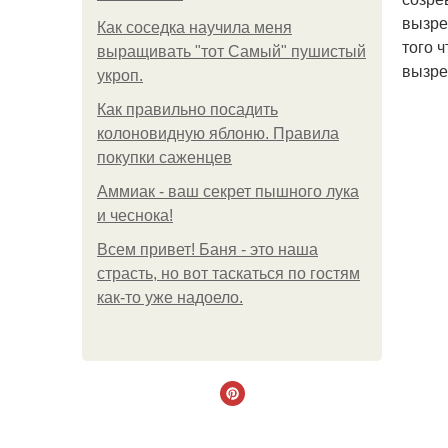
вызре
Как соседка научила меня
того 
выращивать "тот Самый" пушистый
вызре
укроп.
Как правильно посадить
колоновидную яблоню. Правила
покупки саженцев
Аммиак - ваш секрет пышного лука
и чеснока!
Всем привет! Баня - это наша
страсть, но вот таскаться по гостям
как-то уже надоело.