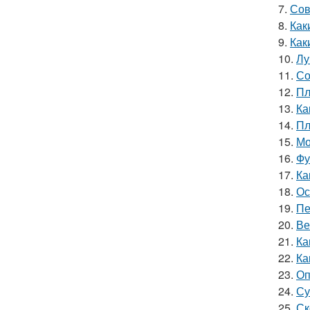
7.
Сов
8.
Как
9.
Как
10.
Лу
11.
Со
12.
Пл
13.
Ка
14.
Пл
15.
Мо
16.
Фу
17.
Ка
18.
Ос
19.
Пе
20.
Ве
21.
Ка
22.
Ка
23.
Оп
24.
Су
25.
Ск