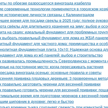
еты по обрезке разросшегося винограда изабелла
ие современные технологии применяются в городском хозя
ие исторические личности связаны с Калининградом
чшее время для посадки свеклы в 2025 году: полное руков
рта свёклы для длительного хранения на зиму: выбор и ос
ита на сваях: идеальный фундамент для проблемных грунт
к выбрать правильный фундамент для дома из ЖБИ-панеле
итный фундамент для частного дома: преимущества и особ
нолитная фундаментная плита 10х10: Надежная основа дл
ндамент для дома из жб панелей: выбор и строительство
к развивалась промышленность Северодвинска с момента 
енью на постоянное место: когда пересаживать растения
ресадка винограда осенью: основные правила и советы
сенняя прививка плодовых деревьев: 3 проверенных мето
к правильно заготовить черенки для весенней прививки
к правильно готовить черенки для весенней прививки: пош
тимальное время для подготовки черенков к весенней при
шим шиповник в духовке: легко и быстро
олько времени тыква сохраняет свежесть при комнатной т