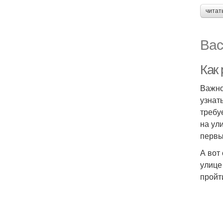
читат
Вас
Как
Важно
узнат
требу
на ул
первы
А вот
улице
пройт