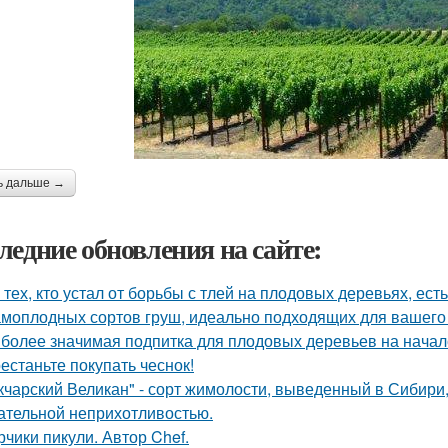
ь дальше →
ледние обновления на сайте:
 тех, кто устал от борьбы с тлей на плодовых деревьях, ест
амоплодных сортов груш, идеально подходящих для вашего 
более значимая подпитка для плодовых деревьев на начал
естаньте покупать чеснок!
кчарский Великан" - сорт жимолости, выведенный в Сибири
ательной неприхотливостью.
рчики пикули. Автор Chef.