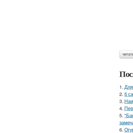
читат
Пос
1.
Для
2.
5 с
3.
Наи
4.
Пер
5.
"Ба
замеч
6.
Огу