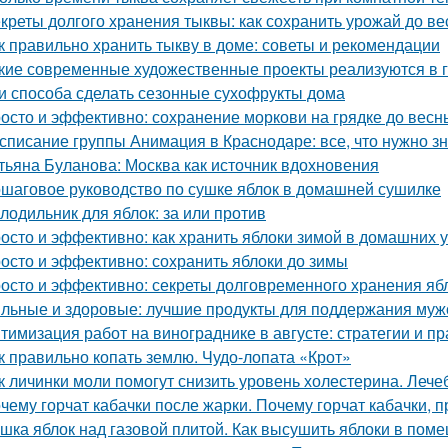
креты долгого хранения тыквы: как сохранить урожай до в
к правильно хранить тыкву в доме: советы и рекомендации
кие современные художественные проекты реализуются в 
и способа сделать сезонные сухофрукты дома
осто и эффективно: сохранение моркови на грядке до весн
списание группы Анимация в Краснодаре: все, что нужно зн
тьяна Буланова: Москва как источник вдохновения
шаговое руководство по сушке яблок в домашней сушилке
лодильник для яблок: за или против
осто и эффективно: как хранить яблоки зимой в домашних 
осто и эффективно: сохранить яблоки до зимы
осто и эффективно: секреты долговременного хранения яб
льные и здоровые: лучшие продукты для поддержания муж
тимизация работ на винограднике в августе: стратегии и пр
к правильно копать землю. Чудо-лопата «Крот»
к личинки моли помогут снизить уровень холестерина. Лече
чему горчат кабачки после жарки. Почему горчат кабачки, 
шка яблок над газовой плитой. Как высушить яблоки в пом