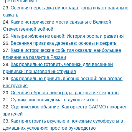
трехлетний куст
23.
Осенняя пересадка винограда: когда и как правильно
сажать
24.
Какие исторические места связаны с Великой
Отечественной войной
25.
Четыре яблони из одной: История роста и развития
26.
Весенняя прививка деревьев: основы и секреты
27.
Какие исторические события оказали наибольшее
влияние на развитие Рязани
28.
Как правильно готовить черенки для весенней
прививки: пошаговая инструкция
29.
Как правильно привить яблоню весной: пошаговая
инструкция
30.
Осенняя обрезка винограда: раскрытие секретов
31.
Сушим шиповник дома: в духовке и без
32.
Сценическое обаяние: Как оркестр CAGMO покоряет
зрителей
33.
Как приготовить вкусные и полезные сухофрукты в
домашних условиях: простое руководство