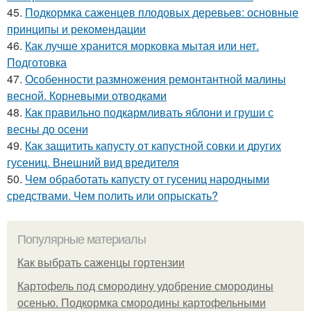
45.
Подкормка саженцев плодовых деревьев: основные
принципы и рекомендации
46.
Как лучше хранится морковка мытая или нет.
Подготовка
47.
Особенности размножения ремонтантной малины
весной. Корневыми отводками
48.
Как правильно подкармливать яблони и груши с
весны до осени
49.
Как защитить капусту от капустной совки и других
гусениц. Внешний вид вредителя
50.
Чем обработать капусту от гусениц народными
средствами. Чем полить или опрыскать?
Популярные материалы
Как выбрать саженцы гортензии
Картофель под смородину удобрение смородины
осенью. Подкормка смородины картофельными