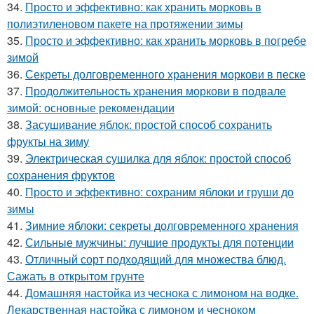
34.
Просто и эффективно: как хранить морковь в
полиэтиленовом пакете на протяжении зимы
35.
Просто и эффективно: как хранить морковь в погребе
зимой
36.
Секреты долговременного хранения моркови в песке
37.
Продолжительность хранения моркови в подвале
зимой: основные рекомендации
38.
Засушивание яблок: простой способ сохранить
фрукты на зиму
39.
Электрическая сушилка для яблок: простой способ
сохранения фруктов
40.
Просто и эффективно: сохраним яблоки и груши до
зимы
41.
Зимние яблоки: секреты долговременного хранения
42.
Сильные мужчины: лучшие продукты для потенции
43.
Отличный сорт подходящий для множества блюд.
Сажать в открытом грунте
44.
Домашняя настойка из чеснока с лимоном на водке.
Лекарственная настойка с лимоном и чесноком