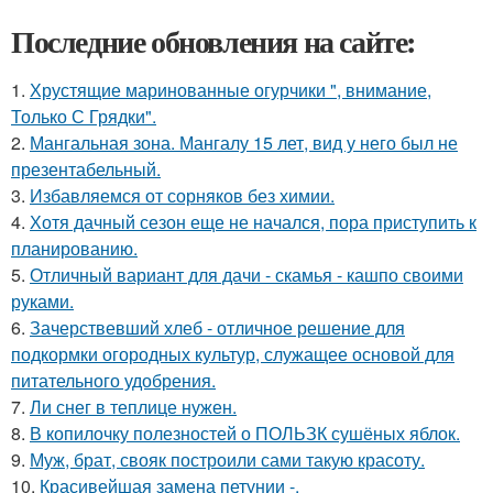
Последние обновления на сайте:
1.
Хрустящие маринованные огурчики ", внимание,
Только С Грядки".
2.
Мангальная зона. Мангалу 15 лет, вид у него был не
презентабельный.
3.
Избавляемся от сорняков без химии.
4.
Хотя дачный сезон еще не начался, пора приступить к
планированию.
5.
Отличный вариант для дачи - скамья - кашпо своими
руками.
6.
Зачерствевший хлеб - отличное решение для
подкормки огородных культур, служащее основой для
питательного удобрения.
7.
Ли снег в теплице нужен.
8.
В копилочку полезностей о ПОЛЬЗК сушёных яблок.
9.
Муж, брат, свояк построили сами такую красоту.
10.
Красивейшая замена петунии -.