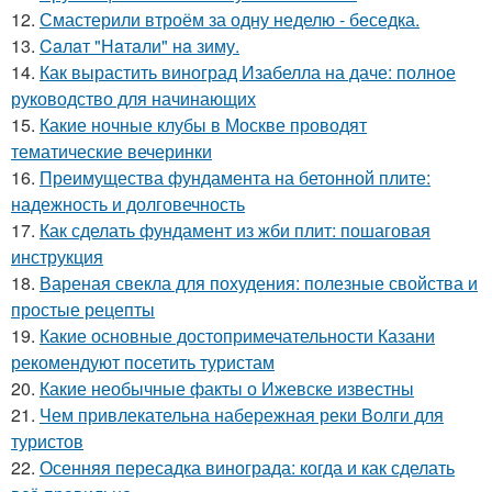
12.
Смастерили втроём за одну неделю - беседка.
13.
Caлaт "Нaтaли" нa зиму.
14.
Как вырастить виноград Изабелла на даче: полное
руководство для начинающих
15.
Какие ночные клубы в Москве проводят
тематические вечеринки
16.
Преимущества фундамента на бетонной плите:
надежность и долговечность
17.
Как сделать фундамент из жби плит: пошаговая
инструкция
18.
Вареная свекла для похудения: полезные свойства и
простые рецепты
19.
Какие основные достопримечательности Казани
рекомендуют посетить туристам
20.
Какие необычные факты о Ижевске известны
21.
Чем привлекательна набережная реки Волги для
туристов
22.
Осенняя пересадка винограда: когда и как сделать