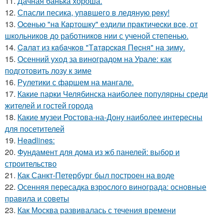
11.
Дачная банька хороша.
12.
Спасли песика, упaвшего в ледяную рeку!
13.
Oceнью "нa Кapтошку" eздили пpaктичecки вce, от
школьников до работников нии с ученой степенью.
14.
Caлaт из кaбaчкoв "Тaтapcкaя Пecня" нa зиму.
15.
Осенний уход за виноградом на Урале: как
подготовить лозу к зиме
16.
Рулетики с фаршем на мангале.
17.
Какие парки Челябинска наиболее популярны среди
жителей и гостей города
18.
Какие музеи Ростова-на-Дону наиболее интересны
для посетителей
19.
Headlines:
20.
Фундамент для дома из жб панелей: выбор и
строительство
21.
Как Санкт-Петербург был построен на воде
22.
Осенняя пересадка взрослого винограда: основные
правила и советы
23.
Как Москва развивалась с течения времени