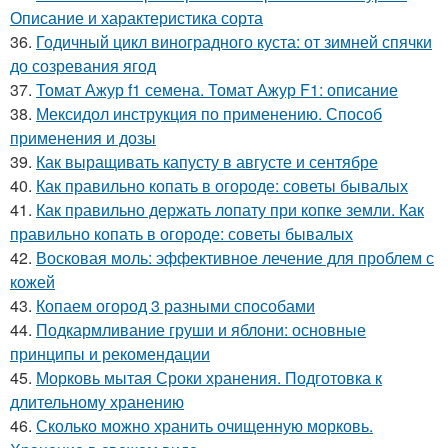
Описание и характеристика сорта
36.
Годичный цикл виноградного куста: от зимней спячки
до созревания ягод
37.
Томат Ажур f1 семена. Томат Ажур F1: описание
38.
Мексидол инструкция по применению. Способ
применения и дозы
39.
Как выращивать капусту в августе и сентябре
40.
Как правильно копать в огороде: советы бывалых
41.
Как правильно держать лопату при копке земли. Как
правильно копать в огороде: советы бывалых
42.
Восковая моль: эффективное лечение для проблем с
кожей
43.
Копаем огород 3 разными способами
44.
Подкармливание груши и яблони: основные
принципы и рекомендации
45.
Морковь мытая Сроки хранения. Подготовка к
длительному хранению
46.
Сколько можно хранить очищенную морковь.