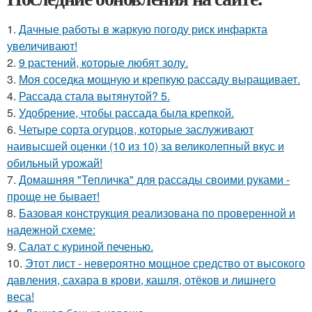
1.
Дачные работы в жаркую погоду риск инфаркта
увеличивают!
2.
9 растений, которые любят золу.
3.
Моя соседка мощную и крепкую рассаду выращивает.
4.
Рассада стала вытянутой? 5.
5.
Удобрение, чтобы рассада была крепкoй.
6.
Четыре сорта огурцов, которые заслуживают
наивысшей оценки (10 из 10) за великолепный вкус и
обильный урожай!
7.
Домашняя "Тепличка" для рассады своими руками -
проще не бывает!
8.
Базовая конструкция реализована по проверенной и
надежной схеме:
9.
Салат с куриной печенью.
10.
Этот лист - невероятно мощное средство от высокого
давления, сахара в крови, кашля, отёков и лишнего
веса!