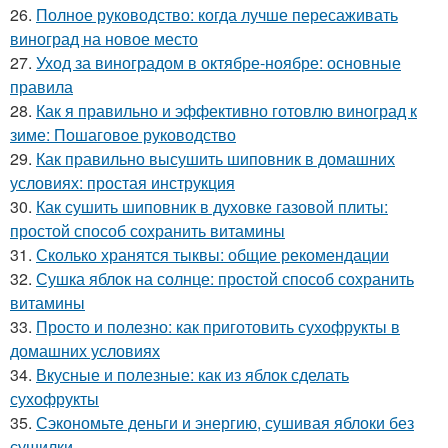
26.
Полное руководство: когда лучше пересаживать
виноград на новое место
27.
Уход за виноградом в октябре-ноябре: основные
правила
28.
Как я правильно и эффективно готовлю виноград к
зиме: Пошаговое руководство
29.
Как правильно высушить шиповник в домашних
условиях: простая инструкция
30.
Как сушить шиповник в духовке газовой плиты:
простой способ сохранить витамины
31.
Сколько хранятся тыквы: общие рекомендации
32.
Сушка яблок на солнце: простой способ сохранить
витамины
33.
Просто и полезно: как приготовить сухофрукты в
домашних условиях
34.
Вкусные и полезные: как из яблок сделать
сухофрукты
35.
Сэкономьте деньги и энергию, сушивая яблоки без
сушилки