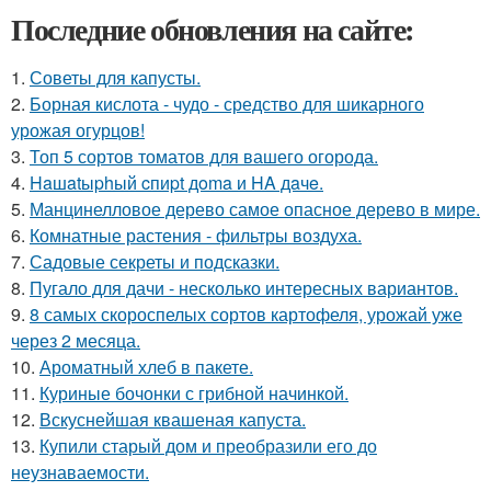
Последние обновления на сайте:
1.
Советы для капусты.
2.
Борная кислота - чудо - средство для шикарного
урожая огурцов!
3.
Топ 5 сортов томатов для вашего огорода.
4.
Haшatыphый cпиpt дoma и HA дaчe.
5.
Манцинелловое дерево самое опасное дерево в мире.
6.
Комнатные растения - фильтры воздуха.
7.
Садовые секреты и подсказки.
8.
Пугало для дачи - несколько интересных вариантов.
9.
8 самых скороспелых сортов картофеля, урожай уже
через 2 месяца.
10.
Ароматный хлеб в пакете.
11.
Куриные бочонки с грибной начинкой.
12.
Вскуснейшая квашеная капуста.
13.
Купили старый дом и преобразили его до
неузнаваемости.