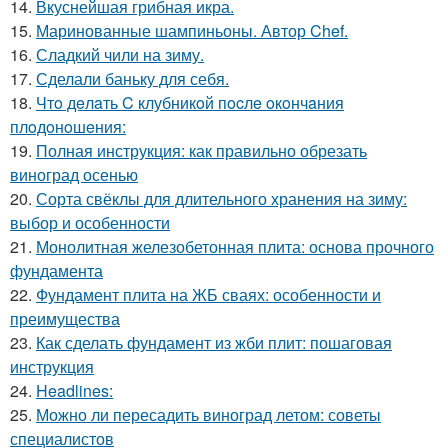
14.
Вкуснейшая грибная икра.
15.
Маринованные шампиньоны. Автор Chef.
16.
Сладкий чили на зиму.
17.
Сделали баньку для себя.
18.
Чтo дeлaть C клубникoй пocлe oкoнчaния
плoдoнoшeния:
19.
Полная инструкция: как правильно обрезать
виноград осенью
20.
Сорта свёклы для длительного хранения на зиму:
выбор и особенности
21.
Монолитная железобетонная плита: основа прочного
фундамента
22.
Фундамент плита на ЖБ сваях: особенности и
преимущества
23.
Как сделать фундамент из жби плит: пошаговая
инструкция
24.
Headlines:
25.
Можно ли пересадить виноград летом: советы
специалистов