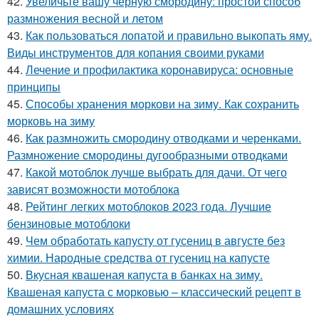
42.
Увеличьте вашу черную смородину: простой способ
размножения весной и летом
43.
Как пользоваться лопатой и правильно выкопать яму.
Виды инструментов для копания своими руками
44.
Лечение и профилактика коронавируса: основные
принципы
45.
Способы хранения моркови на зиму. Как сохранить
морковь на зиму
46.
Как размножить смородину отводками и черенками.
Размножение смородины дугообразными отводками
47.
Какой мотоблок лучше выбрать для дачи. От чего
зависят возможности мотоблока
48.
Рейтинг легких мотоблоков 2023 года. Лучшие
бензиновые мотоблоки
49.
Чем обработать капусту от гусениц в августе без
химии. Народные средства от гусениц на капусте
50.
Вкусная квашеная капуста в банках на зиму.
Квашеная капуста с морковью – классический рецепт в
домашних условиях