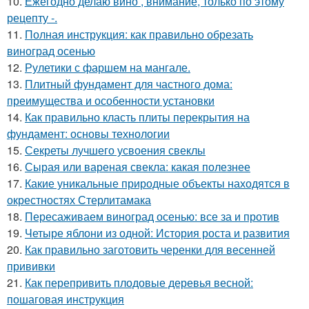
10.
Ежегодно делаю вино , внимание, только по этому
рецепту -.
11.
Полная инструкция: как правильно обрезать
виноград осенью
12.
Рулетики с фаршем на мангале.
13.
Плитный фундамент для частного дома:
преимущества и особенности установки
14.
Как правильно класть плиты перекрытия на
фундамент: основы технологии
15.
Секреты лучшего усвоения свеклы
16.
Сырая или вареная свекла: какая полезнее
17.
Какие уникальные природные объекты находятся в
окрестностях Стерлитамака
18.
Пересаживаем виноград осенью: все за и против
19.
Четыре яблони из одной: История роста и развития
20.
Как правильно заготовить черенки для весенней
прививки
21.
Как перепривить плодовые деревья весной:
пошаговая инструкция