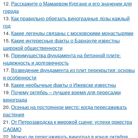
12.
Расскажите о Мамаевом Кургане и его значении для
города
13.
Как правильно обрезать виноградные лозы каждый
год
14.
Какие легенды связаны с московскими монастырями
15.
Какие интересные факты о Барнауле известны
широкой общественности
16.
Преимущества фундамента на бетонной плите:
надежность и долговечность
17.
Возведение фундамента из плит перекрытия: основы
и особенности
18.
Какие необычные факты о Ижевске известны
19.
Почему октябрь – лучшее время для пересадки
винограда
20.
Осенью на постоянное место: когда пересаживать
растения
21.
От Петрозаводска к мировой сцене: успехи оркестра
CAGMO
22.
Можно ли пересаживать виноград в конце октября