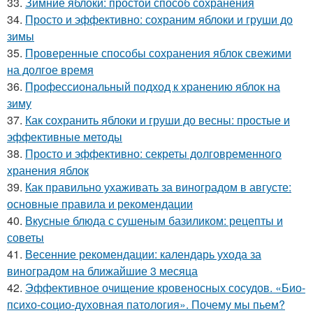
33.
Зимние яблоки: простой способ сохранения
34.
Просто и эффективно: сохраним яблоки и груши до
зимы
35.
Проверенные способы сохранения яблок свежими
на долгое время
36.
Профессиональный подход к хранению яблок на
зиму
37.
Как сохранить яблоки и груши до весны: простые и
эффективные методы
38.
Просто и эффективно: секреты долговременного
хранения яблок
39.
Как правильно ухаживать за виноградом в августе:
основные правила и рекомендации
40.
Вкусные блюда с сушеным базиликом: рецепты и
советы
41.
Весенние рекомендации: календарь ухода за
виноградом на ближайшие 3 месяца
42.
Эффективное очищение кровеносных сосудов. «Био-
психо-социо-духовная патология». Почему мы пьем?