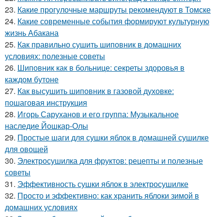
23.
Какие прогулочные маршруты рекомендуют в Томске
24.
Какие современные события формируют культурную
жизнь Абакана
25.
Как правильно сушить шиповник в домашних
условиях: полезные советы
26.
Шиповник как в больнице: секреты здоровья в
каждом бутоне
27.
Как высушить шиповник в газовой духовке:
пошаговая инструкция
28.
Игорь Саруханов и его группа: Музыкальное
наследие Йошкар-Олы
29.
Простые шаги для сушки яблок в домашней сушилке
для овощей
30.
Электросушилка для фруктов: рецепты и полезные
советы
31.
Эффективность сушки яблок в электросушилке
32.
Просто и эффективно: как хранить яблоки зимой в
домашних условиях