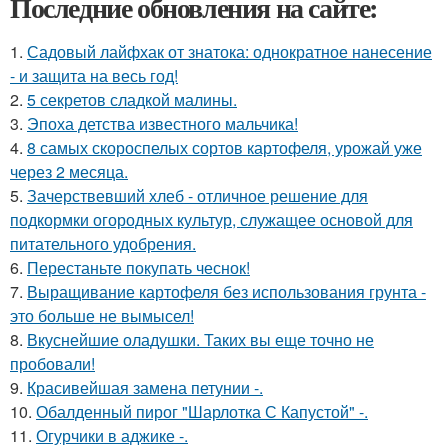
Последние обновления на сайте:
1.
Садовый лайфхак от знатока: однократное нанесение
- и защита на весь год!
2.
5 секретов сладкой малины.
3.
Эпоха детства известного мальчика!
4.
8 самых скороспелых сортов картофеля, урожай уже
через 2 месяца.
5.
Зачерствевший хлеб - отличное решение для
подкормки огородных культур, служащее основой для
питательного удобрения.
6.
Перестаньте покупать чеснок!
7.
Выращивание картофеля без использования грунта -
это больше не вымысел!
8.
Вкуснейшие оладушки. Таких вы еще точно не
пробовали!
9.
Красивейшая замена петунии -.
10.
Обалденный пирог "Шарлотка С Капустой" -.
11.
Огурчики в аджике -.