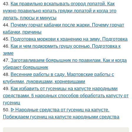
43.
Как правильно вскапывать огород лопатой. Как
нужно правильно копать грядки лопатой и когда это
делать, плюсы и минусы
44.
Почему горчат кабачки после жарки. Почему горчат
кабачки, причины
45.
Подготовка моркови к хранению на зиму. Подготовка
46.
Как и чем подкормить грушу осенью. Подготовка к
зиме
47.
Заготавливаем боярышник по правилам. Как и когда
убирают боярышник
48.
Весенние работы в саду. Мартовские работы с
клубнями, луковицами, корневищами
49.
Как избавить от гусеницы на капусте народными
средствами. 5 народных способов обработать капусту от
гусениц
50.
ᐉ Народные средства от гусениц на капусте.
Побеждаем гусениц на капусте народными средства