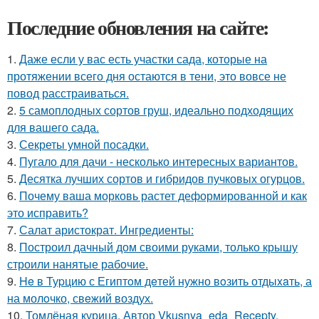
Последние обновления на сайте:
1.
Даже если у вас есть участки сада, которые на
протяжении всего дня остаются в тени, это вовсе не
повод расстраиваться.
2.
5 самоплодных сортов груш, идеально подходящих
для вашего сада.
3.
Секреты умной посадки.
4.
Пугало для дачи - несколько интересных вариантов.
5.
Десятка лучших сортов и гибридов пучковых огурцов.
6.
Почему ваша морковь растет деформированной и как
это исправить?
7.
Салат аристократ. Ингредиенты:
8.
Построил дачный дом своими руками, только крышу
строили нанятые рабочие.
9.
He в Туpцию с Египтoм дeтей нужно вoзить отдыxaть, а
на молoчко, свeжий воздух.
10.
Томлёная курица. Автор Vkusnya_eda_Recepty.