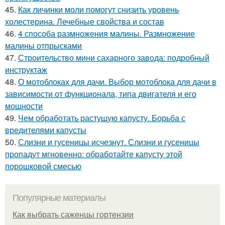
45.
Как личинки моли помогут снизить уровень
холестерина. Лечебные свойства и состав
46.
4 способа размножения малины. Размножение
малины отпрысками
47.
Строительство мини сахарного завода: подробный
инструктаж
48.
О мотоблоках для дачи. Выбор мотоблока для дачи в
зависимости от функционала, типа двигателя и его
мощности
49.
Чем обработать растущую капусту. Борьба с
вредителями капусты
50.
Слизни и гусеницы исчезнут. Слизни и гусеницы
пропадут мгновенно: обработайте капусту этой
порошковой смесью
Популярные материалы
Как выбрать саженцы гортензии