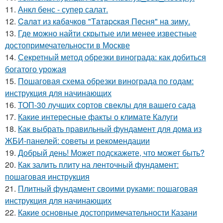
11.
Анкл бенс - супер салат.
12.
Caлaт из кaбaчкoв "Тaтapcкaя Пecня" нa зиму.
13.
Где можно найти скрытые или менее известные
достопримечательности в Москве
14.
Секретный метод обрезки винограда: как добиться
богатого урожая
15.
Пошаговая схема обрезки винограда по годам:
инструкция для начинающих
16.
ТОП-30 лучших сортов свеклы для вашего сада
17.
Какие интересные факты о климате Калуги
18.
Как выбрать правильный фундамент для дома из
ЖБИ-панелей: советы и рекомендации
19.
Добрый день! Может подскажете, что может быть?
20.
Как залить плиту на ленточный фундамент:
пошаговая инструкция
21.
Плитный фундамент своими руками: пошаговая
инструкция для начинающих
22.
Какие основные достопримечательности Казани