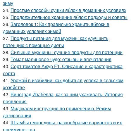
зиму
34.
Простые способы сушки яблок в домашних условиях
35.
Продолжительное хранение яблок: подходы и советы
36.
Заголовок 1: Как правильно хранить яблоки в
домашних условиях зимой
37.
Продукты питания для мужчин: как улучшить
потенцию с помощью диеты
38.
Сильные мужчины: лучшие продукты для потенции
39.
Томат малиновое чудо: отзывы и впечатления
40.
Сорт томатов Ажур F1. Описание и характеристика
сорта
41.
Урожай в изобилии: как добиться успеха в сельском
хозяйстве
42.
Виноград Изабелла, как за ним ухаживать. История
появления
43.
Мидокалм инструкция по применению. Режим
дозирования
44.
Штамбы смородины: разнообразие вариантов и их
преимущества