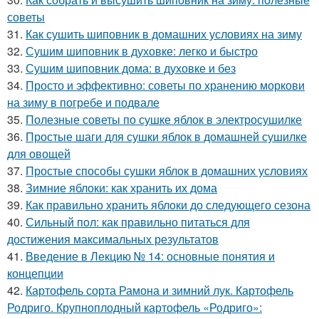
советы
31.
Как сушить шиповник в домашних условиях на зиму
32.
Сушим шиповник в духовке: легко и быстро
33.
Сушим шиповник дома: в духовке и без
34.
Просто и эффективно: советы по хранению моркови
на зиму в погребе и подвале
35.
Полезные советы по сушке яблок в электросушилке
36.
Простые шаги для сушки яблок в домашней сушилке
для овощей
37.
Простые способы сушки яблок в домашних условиях
38.
Зимние яблоки: как хранить их дома
39.
Как правильно хранить яблоки до следующего сезона
40.
Сильный пол: как правильно питаться для
достижения максимальных результатов
41.
Введение в Лекцию № 14: основные понятия и
концепции
42.
Картофель сорта Рамона и зимний лук. Картофель
Родриго. Крупноплодный картофель «Родриго»: