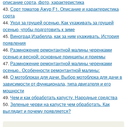
описание сорта, фото, характеристика
43.
Сорт томатов Ажур F1. Описание и характеристика
сорта
44.
Уход за грушей осенью. Как ухаживать за грушей
осенью, чтобы подготовить к зиме
45.
Виноград Изабелла, как за ним ухаживать. История
появления
46.
Размножение ремонтантной малины черенками
осенью и весной: основные принципы и приемы
47.
Размножение ремонтантной малины черенками
осенью.. Особенности ремонтантной малины:
48.
О мотоблоках для дачи. Выбор мотоблока для дачи в
зависимости от функционала, типа двигателя и его
мощности
49.
Чем и как обработать капусту. Народные средства
50.
Зеленые черви на капусте чем обработать. Как
выглядит и почему появляется?