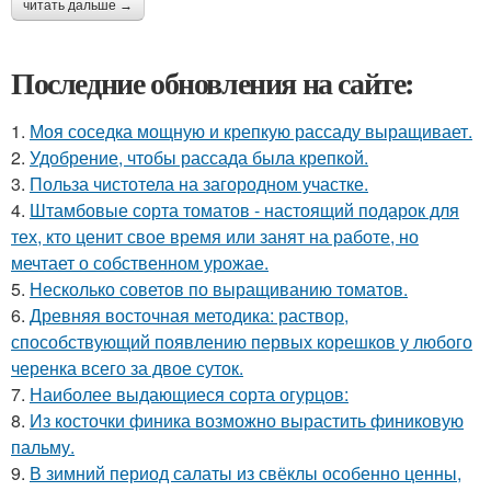
читать дальше →
Последние обновления на сайте:
1.
Моя соседка мощную и крепкую рассаду выращивает.
2.
Удобрение, чтобы рассада была крепкoй.
3.
Польза чистотела на загородном участке.
4.
Штамбовые сорта томатов - настоящий подарок для
тех, кто ценит свое время или занят на работе, но
мечтает о собственном урожае.
5.
Несколько советов по выращиванию томатов.
6.
Древняя восточная методика: раствор,
способствующий появлению первых корешков у любого
черенка всего за двое суток.
7.
Наиболее выдающиеся сорта огурцов:
8.
Из косточки финика возможно вырастить финиковую
пальму.
9.
В зимний период салаты из свёклы особенно ценны,