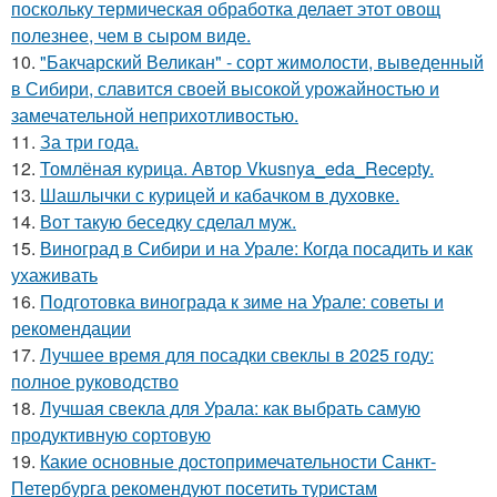
поскольку термическая обработка делает этот овощ
полезнее, чем в сыром виде.
10.
"Бакчарский Великан" - сорт жимолости, выведенный
в Сибири, славится своей высокой урожайностью и
замечательной неприхотливостью.
11.
За три года.
12.
Томлёная курица. Автор Vkusnya_eda_Recepty.
13.
Шашлычки с курицей и кабачком в духовке.
14.
Вот такую беседку сделал муж.
15.
Виноград в Сибири и на Урале: Когда посадить и как
ухаживать
16.
Подготовка винограда к зиме на Урале: советы и
рекомендации
17.
Лучшее время для посадки свеклы в 2025 году:
полное руководство
18.
Лучшая свекла для Урала: как выбрать самую
продуктивную сортовую
19.
Какие основные достопримечательности Санкт-
Петербурга рекомендуют посетить туристам