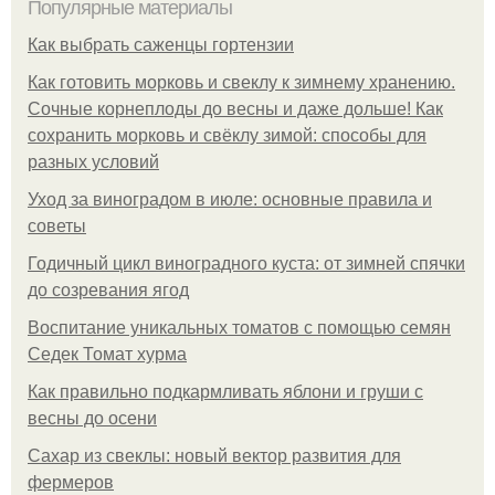
Популярные материалы
Как выбрать саженцы гортензии
Как готовить морковь и свеклу к зимнему хранению.
Сочные корнеплоды до весны и даже дольше! Как
сохранить морковь и свёклу зимой: способы для
разных условий
Уход за виноградом в июле: основные правила и
советы
Годичный цикл виноградного куста: от зимней спячки
до созревания ягод
Воспитание уникальных томатов с помощью семян
Седек Томат хурма
Как правильно подкармливать яблони и груши с
весны до осени
Сахар из свеклы: новый вектор развития для
фермеров