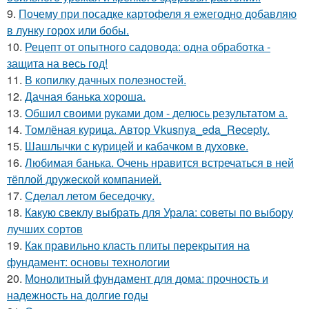
9.
Почему при посадке картофеля я ежегодно добавляю
в лунку горох или бобы.
10.
Рецепт от опытного садовода: одна обработка -
защита на весь год!
11.
В копилку дачных полезностей.
12.
Дачная банька хороша.
13.
Обшил своими руками дом - делюсь результатом а.
14.
Томлёная курица. Автор Vkusnya_eda_Recepty.
15.
Шашлычки с курицей и кабачком в духовке.
16.
Любимая банька. Очень нравится встречаться в ней
тёплой дружеской компанией.
17.
Сделал летом беседочку.
18.
Какую свеклу выбрать для Урала: советы по выбору
лучших сортов
19.
Как правильно класть плиты перекрытия на
фундамент: основы технологии
20.
Монолитный фундамент для дома: прочность и
надежность на долгие годы