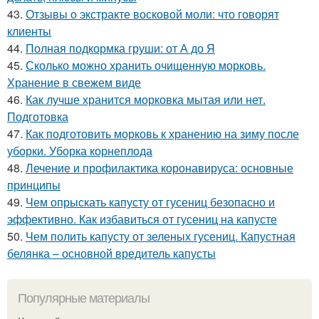
43.
Отзывы о экстракте восковой моли: что говорят
клиенты
44.
Полная подкормка груши: от А до Я
45.
Сколько можно хранить очищенную морковь.
Хранение в свежем виде
46.
Как лучше хранится морковка мытая или нет.
Подготовка
47.
Как подготовить морковь к хранению на зиму после
уборки. Уборка корнеплода
48.
Лечение и профилактика коронавируса: основные
принципы
49.
Чем опрыскать капусту от гусениц безопасно и
эффективно. Как избавиться от гусениц на капусте
50.
Чем полить капусту от зеленых гусениц. Капустная
белянка – основной вредитель капусты
Популярные материалы