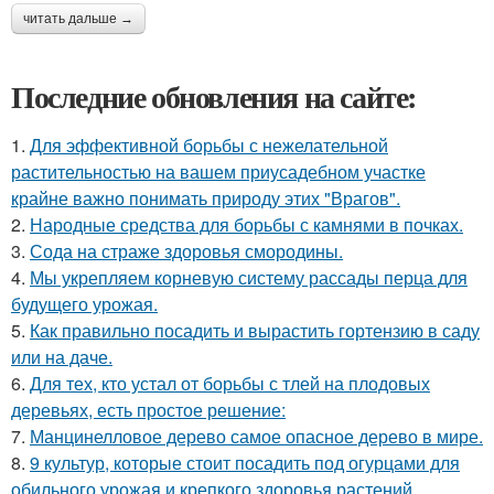
читать дальше →
Последние обновления на сайте:
1.
Для эффективной борьбы с нежелательной
растительностью на вашем приусадебном участке
крайне важно понимать природу этих "Врагов".
2.
Народные средства для борьбы с камнями в почках.
3.
Сода на страже здоровья смородины.
4.
Мы укрепляем корневую систему рассады перца для
будущего урожая.
5.
Как правильно посадить и вырастить гортензию в саду
или на даче.
6.
Для тех, кто устал от борьбы с тлей на плодовых
деревьях, есть простое решение:
7.
Манцинелловое дерево самое опасное дерево в мире.
8.
9 культур, которые стоит посадить под огурцами для
обильного урожая и крепкого здоровья растений.