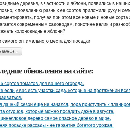
овидные деревья, в частности и яблони, появились в наших
ловно, к появлению разных ее сортов приложили руку и се
риментировать, получая при этом все новые и новые сорта 
агается современным садоводам, поистине велик и разнообр
 сажать колоновидные яблони?
 самого оптимального места для посадки
ь дальше →
ледние обновления на сайте:
 5 сортов томатов для вашего огорода.
е если у вас есть участки сада, которые на протяжении всег
раиваться.
я дачный сезон еще не начался, пора приступить к планиро
та огурцов, которые можно посадить даже в августе.
цинелловое дерево самое опасное дерево в мире.
няя посадка рассады - не гарантия богатого урожая.