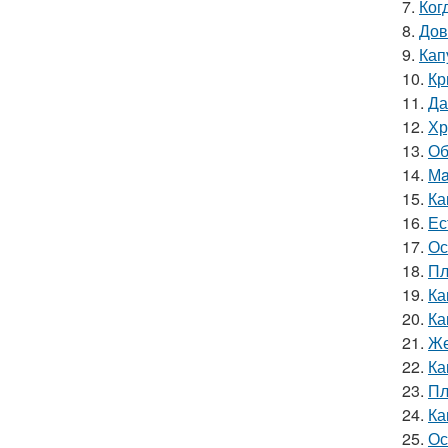
7.
Ког
8.
Дов
9.
Кап
10.
Кр
11.
Да
12.
Хр
13.
Об
14.
Мa
15.
Ка
16.
Ес
17.
Ос
18.
Пл
19.
Ка
20.
Ка
21.
Же
22.
Ка
23.
Пл
24.
Ка
25.
Ос