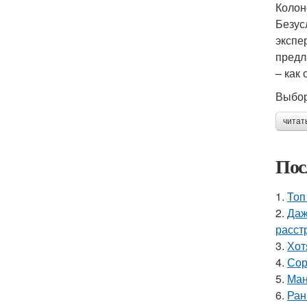
Колон
Безус
экспе
предл
– как
Выбор
читат
Пос
1.
Топ
2.
Даж
расст
3.
Хот
4.
Сор
5.
Ман
6.
Ран