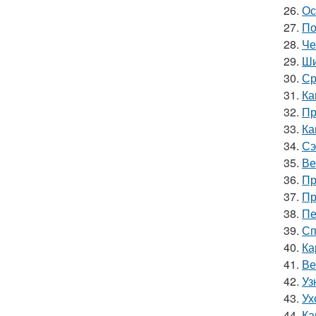
26.
Ос
27.
По
28.
Че
29.
Ши
30.
Ср
31.
Ка
32.
Пр
33.
Ка
34.
Сэ
35.
Ве
36.
Пр
37.
Пр
38.
Пе
39.
Сп
40.
Ка
41.
Ве
42.
Уз
43.
Ух
44.
Ка