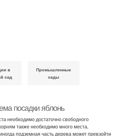
ции в
Промышленные
й сад
сады
хема посадки яблонь
оста необходимо достаточно свободного
 корням также необходимо много места,
 иногда подземная часть дерева может превзойти