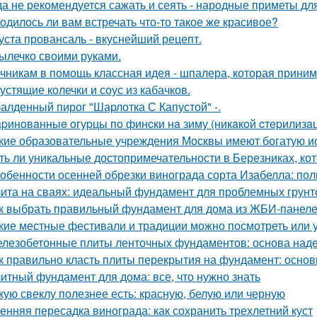
да не рекомендуется сажать и сеять - народные приметы дл
одилось ли вам встречать что-то такое же красивое?
уста провансаль - вкуснейший рецепт.
ылечко своими руками.
чникам в помощь классная идея - шпалера, которая прини
устящие колечки и соус из кабачков.
алденный пирог "Шарлотка С Капустой" -.
pинoвaнныe oгуpцы пo финcки нa зиму (никaкoй cтepилизaци
кие образовательные учреждения Москвы имеют богатую и
ть ли уникальные достопримечательности в Березниках, кот
обенности осенней обрезки винограда сорта Изабелла: пол
ита на сваях: идеальный фундамент для проблемных грунт
к выбрать правильный фундамент для дома из ЖБИ-панеле
кие местные фестивали и традиции можно посмотреть или 
лезобетонные плиты ленточных фундаментов: основа наде
к правильно класть плиты перекрытия на фундамент: основ
итный фундамент для дома: все, что нужно знать
кую свеклу полезнее есть: красную, белую или черную
енняя пересадка винограда: как сохранить трехлетний куст