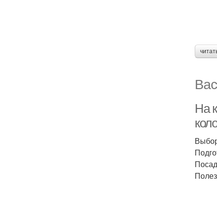
читат
Вас
На 
кол
Выбор
Подго
Посад
Полез