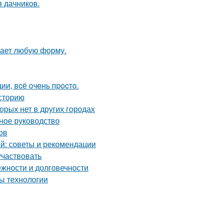
я дачников.
мает любую форму.
и, вcё oчeнь пpocтo.
сторию
орых нет в других городах
ное руководство
ов
й: советы и рекомендации
участвовать
жности и долговечности
ы технологии