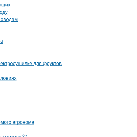
ающих
году
адоводам
ны
электросушилке для фруктов
словиях
комого агронома
без мозолей?