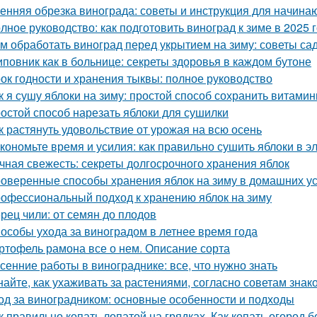
енняя обрезка винограда: советы и инструкция для начин
лное руководство: как подготовить виноград к зиме в 2025 
м обработать виноград перед укрытием на зиму: советы с
повник как в больнице: секреты здоровья в каждом бутоне
ок годности и хранения тыквы: полное руководство
к я сушу яблоки на зиму: простой способ сохранить витами
остой способ нарезать яблоки для сушилки
к растянуть удовольствие от урожая на всю осень
кономьте время и усилия: как правильно сушить яблоки в 
чная свежесть: секреты долгосрочного хранения яблок
оверенные способы хранения яблок на зиму в домашних у
офессиональный подход к хранению яблок на зиму
рец чили: от семян до плодов
особы ухода за виноградом в летнее время года
ртофель рамона все о нем. Описание сорта
сенние работы в винограднике: все, что нужно знать
найте, как ухаживать за растениями, согласно советам зна
од за виноградником: основные особенности и подходы
к правильно копать лопатой на грядках. Как копать огород 