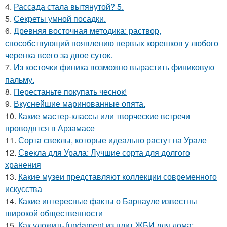
4.
Рассада стала вытянутой? 5.
5.
Секреты умной посадки.
6.
Древняя восточная методика: раствор,
способствующий появлению первых корешков у любого
черенка всего за двое суток.
7.
Из косточки финика возможно вырастить финиковую
пальму.
8.
Перестаньте покупать чеснок!
9.
Вкуснейшие маринованные опята.
10.
Какие мастер-классы или творческие встречи
проводятся в Арзамасе
11.
Сорта свеклы, которые идеально растут на Урале
12.
Свекла для Урала: Лучшие сорта для долгого
хранения
13.
Какие музеи представляют коллекции современного
искусства
14.
Какие интересные факты о Барнауле известны
широкой общественности
15.
Как уложить fundament из плит ЖБИ для дома: