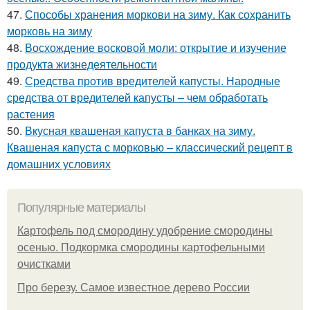
47.
Способы хранения моркови на зиму. Как сохранить
морковь на зиму
48.
Восхождение восковой моли: открытие и изучение
продукта жизнедеятельности
49.
Средства против вредителей капусты. Народные
средства от вредителей капусты – чем обработать
растения
50.
Вкусная квашеная капуста в банках на зиму.
Квашеная капуста с морковью – классический рецепт в
домашних условиях
Популярные материалы
Картофель под смородину удобрение смородины
осенью. Подкормка смородины картофельными
очистками
Про березу. Самое известное дерево России