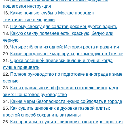
пошаговая инструкция
16.
Какие ночные клубы в Москве проводят
тематические вечеринки
17.
Почему свеклу для салатов рекомендуется варить
18.
Какую свеклу полезнее есть: красную, белую или
черную
19.
Четыре яблони из одной: История роста и развития
20.
Какие прогулочные маршруты рекомендуют в Томске
21.
Сроки весенней прививки яблони и груши: когда
лучше прививать
22.
Полное руководство по подготовке винограда к зиме
осенью
23.
Как я правильно и эффективно готовлю виноград к
зиме: Пошаговое руководство
24.
Какие меры безопасности нужно соблюдать в городе
25.
Как сушить шиповник в духовке газовой плиты:
простой способ сохранить витамины
26.
Как правильно сушить шиповник в квартире: простая